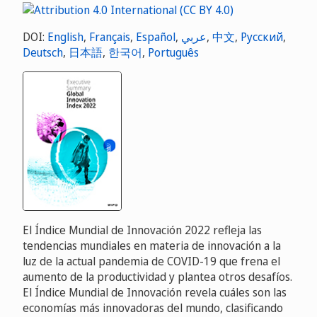
DOI:
English
,
Français
,
Español
,
عربي
,
中文
,
Русский
,
Deutsch
,
日本語
,
한국어
,
Português
El Índice Mundial de Innovación 2022 refleja las
tendencias mundiales en materia de innovación a la
luz de la actual pandemia de COVID-19 que frena el
aumento de la productividad y plantea otros desafíos.
El Índice Mundial de Innovación revela cuáles son las
economías más innovadoras del mundo, clasificando