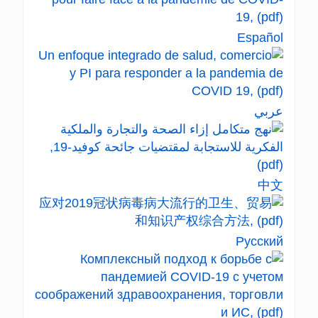
Español
عربي
中文
Русский