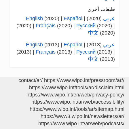
طبعات أخرى
عربي
(2020) |
Español
(2020) |
English
(2020) |
Français
(2020) |
Русский
(2020) |
中文
(2020)
عربي
(2013) |
Español
(2013) |
English
(2013) |
Français
(2013) |
Русский
(2013) |
中文
(2013)
https://www.wipo.int/pressroom/ar/
/contact/ar/
https://www.wipo.int/tools/ar/disclaim.html
https://www.wipo.int/en/web/privacy-policy/
https://www.wipo.int/ar/web/accessibility/
https://www.wipo.int/tools/ar/sitemap.html
https://www3.wipo.int/newsletters/ar/
https://www.wipo.int/ar/web/podcasts/