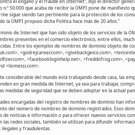
ntra el engaño y el fraude en Internet”, dijo el director gener
so n.º 50.000 que acaba de recibir la OMPI pone de manifiesto 
orme sigue siendo tan pertinente para la protección de los con
o la OMPI propuso dicha Política hace más de 20 años.”
inio de Internet que han sido objeto de los servicios de la O
bres presentes en el comercio electrónico, entre ellos, muc
idas. Entre los ejemplos de nombres de dominio objeto de co
uk.com>, <godrejcareer.com>, <givebackgeico.com>, <tencent
lfizer.com>, <facebookloginhelp.net>, <freddofrog.com>, <pa
nd <liomessi.com>.
te considerable del mundo está trabajando desde casa, las emp
den en gran medida de Internet, ya sea para trabajar, compra
as medidas de seguridad que se deben adoptar en la actual pa
ades encargadas del registro de nombres de dominio han info
nto del número de nombres de dominio registrados. Esos dom
ios de noticias e información o para ofrecer nuevos servicios com
n las redes sociales, también se utilizan para difundir informac
 ilegales y fraudulentas.