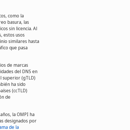
tos, como la
reo basura, las
os sin licencia. Al
, estos usos
nio similares hasta
áfico que pasa
rios de marcas
ridades del DNS en
l superior (gTLD)
mbién ha sido
aíses (ccTLD)
ón de
 años, la OMPI ha
tas designados por
ama de la