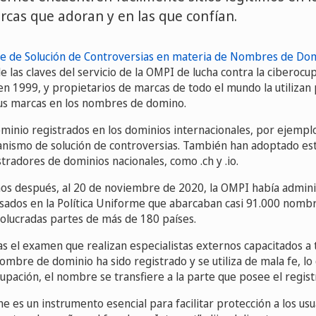
rcas que adoran y en las que confían.
me de Solución de Controversias en materia de Nombres de Do
 las claves del servicio de la OMPI de lucha contra la ciberocu
 en 1999, y propietarios de marcas de todo el mundo la utilizan
sus marcas en los nombres de domino.
inio registrados en los dominios internacionales, por ejemplo
anismo de solución de controversias. También han adoptado este
radores de dominios nacionales, como .ch y .io.
os después, al 20 de noviembre de 2020, la OMPI había admin
ados en la Política Uniforme que abarcaban casi 91.000 nomb
volucradas partes de más de 180 países.
ras el examen que realizan especialistas externos capacitados a 
mbre de dominio ha sido registrado y se utiliza de mala fe, lo
upación, el nombre se transfiere a la parte que posee el regist
me es un instrumento esencial para facilitar protección a los us