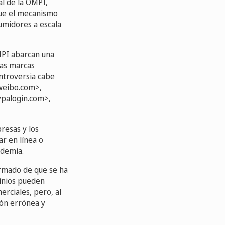
al de la OMPI,
que el mecanismo
sumidores a escala
MPI abarcan una
has marcas
ntroversia cabe
weibo.com>,
ypalogin.com>,
resas y los
r en línea o
ndemia.
rmado de que se ha
inios pueden
erciales, pero, al
ión errónea y