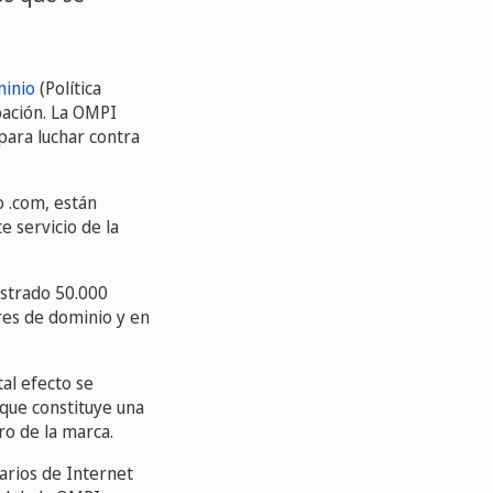
minio
(Política
pación. La OMPI
 para luchar contra
 .com, están
 servicio de la
istrado 50.000
res de dominio y en
tal efecto se
 que constituye una
ro de la marca.
uarios de Internet