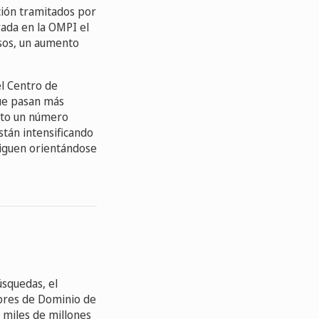
ión tramitados por
rada en la OMPI el
asos, un aumento
el Centro de
que pasan más
ito un número
stán intensificando
siguen orientándose
úsquedas, el
mbres de Dominio de
 miles de millones