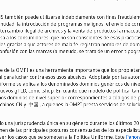
S también puede utilizarse indebidamente con fines fraudulen
ntidad, la introducción de programas malignos, el envío de cor
intercambio ilegal de archivos y la venta de productos farmacéutic
sa a los consumidores, que no son conscientes de esas prácticas
les gracias a que actores de mala fe registran nombres de domi
onfusión con las marcas (a menudo, se trata de un error tipogr
me de la OMPI es una herramienta importante que los propieta
al para luchar contra esos usos abusivos. Adoptada por las auto
Uniforme se aplica a los denominados dominios genéricos de nive
nuevos gTLD, como .shop. En cuanto que modelo de política, ta
s dominios de nivel superior correspondientes a códigos de p
chinos .CN y .中国 , a quienes la OMPI presta servicios de soluci
 una jurisprudencia única en su género durante los últimos 20
en de las principales posturas consensuadas de los especialis
ver los casos que se someten a la Política Uniforme. Este
Panor