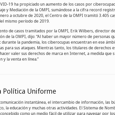
VID-19 ha propiciado un aumento de los casos por ciberocupac
raje y Mediación de la OMPI, sumándose a la cifra record regist
nero a octubre de 2020, el Centro de la OMPI tramitó 3.405 c
del mismo período de 2019.
ento de casos tramitados por la OMPI, Erik Wilbers, director d
ión de la OMPI, dijo: “Al haber un mayor número de personas 
 durante la pandemia, los ciberocupas encuentran en ese ámb
as para sus ataques. Mientras tanto, los titulares de derechos e
 hacer valer sus derechos de marca en Internet, a medida que 
n y la venta en línea.”
a Política Uniforme
a comunicación instantánea, el intercambio de información, las b
co, la educación y muchas otras actividades. El Sistema de No
 concebido como un medio fácil de utilizar para navegar por los