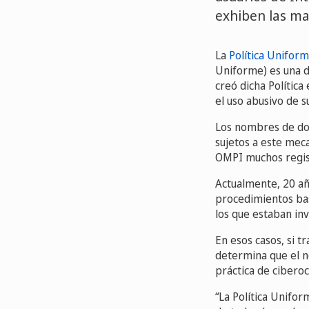
exhiben las ma
La
Política Unifor
Uniforme) es una de
creó dicha Política
el uso abusivo de 
Los nombres de dom
sujetos a este mec
OMPI muchos regist
Actualmente, 20 añ
procedimientos bas
los que estaban in
En esos casos, si t
determina que el no
práctica de ciberoc
“La Política Unifor