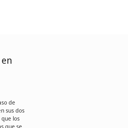
a
 en
aso de
en sus dos
 que los
os que se