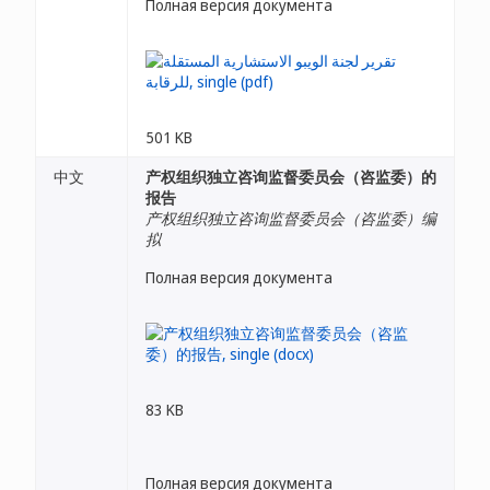
Полная версия документа
501 KB
中文
产权组织独立咨询监督委员会（咨监委）的
报告
产权组织独立咨询监督委员会（咨监委）编
拟
Полная версия документа
83 KB
Полная версия документа