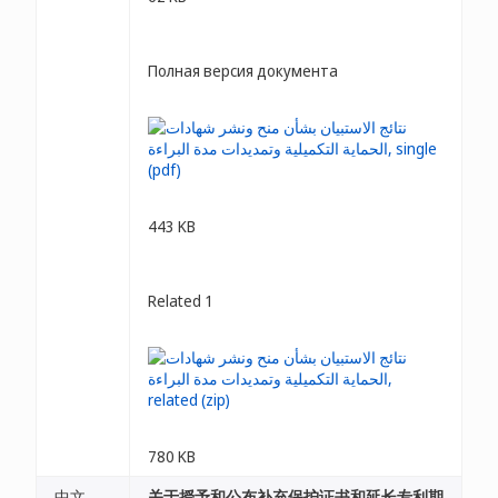
Полная версия документа
443 KB
Related 1
780 KB
中文
关于授予和公布补充保护证书和延长专利期