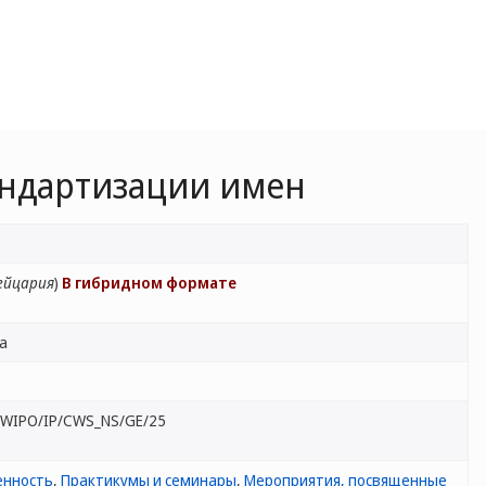
андартизации имен
ейцария
)
В гибридном формате
ва
 WIPO/IP/CWS_NS/GE/25
енность
,
Практикумы и семинары
,
Мероприятия, посвященные