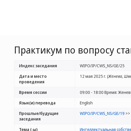
Практикум по вопросу ст
Индекс заседания
WIPO/IP/CWS_NS/GE/25
Дата и место
12 мая 2025 г. (
Женева, Шв
проведения
Время сессии
09:00 - 18:00 Время: Жене
Язык(и) перевода
English
Прошлые/будущие
WIPO/IP/CWS_NS/GE/19
>>
заседания
Тема (-ы)
Интеллектуальная собств