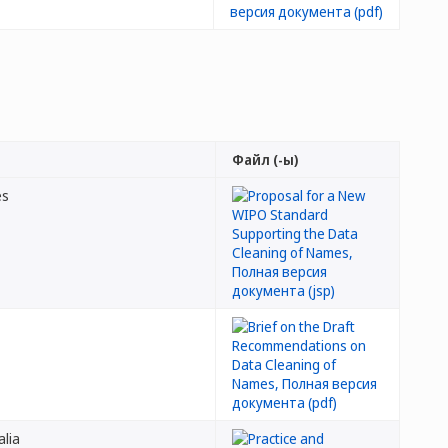
Файл (-ы)
es
alia