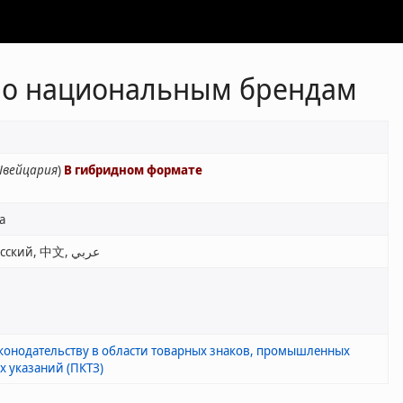
по национальным брендам
Швейцария
)
В гибридном формате
а
English, Français, Español, Русский, 中文, عربي
конодательству в области товарных знаков, промышленных
х указаний (ПКТЗ)