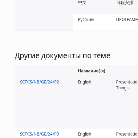
中文
日程安排
Русский
ПРОГРАМ
Другие документы по теме
Название(-я)
SCT/IS/NB/GE/24/P2
English
Presentati
Things
SCT/IS/NB/GE/24/P3
English
Presentatio