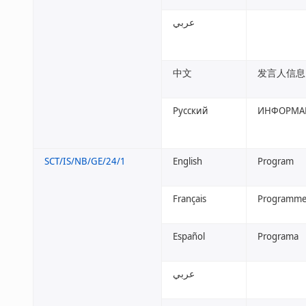
عربي
中文
发言人信息
Русский
ИНФОРМАЦ
SCT/IS/NB/GE/24/1
English
Program
Français
Programm
Español
Programa
عربي