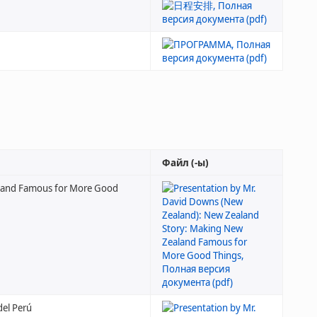
Файл (-ы)
aland Famous for More Good
del Perú