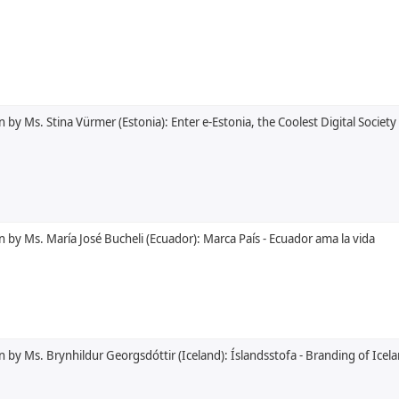
 by Ms. Stina Vürmer (Estonia): Enter e-Estonia, the Coolest Digital Society
n by Ms. María José Bucheli (Ecuador): Marca País - Ecuador ama la vida
n by Ms. Brynhildur Georgsdóttir (Iceland): Íslandsstofa - Branding of Icel