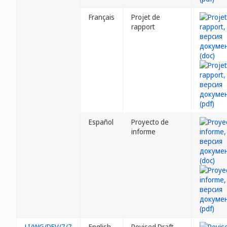
Français
Projet de
rapport
Español
Proyecto de
informe
LI/WG/DEV/7/7
English
Revised Draft