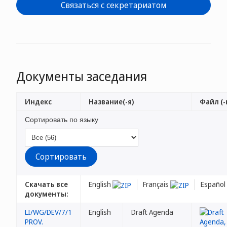
Связаться с секретариатом
Документы заседания
Индекс
Название(-я)
Файл (-
Сортировать по языку
Скачать все
English
Français
Español
документы:
LI/WG/DEV/7/1
English
Draft Agenda
PROV.