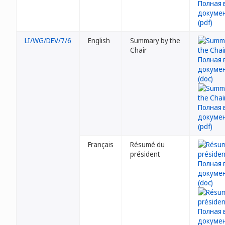
LI/WG/DEV/7/6
English
Summary by the
Chair
Français
Résumé du
président