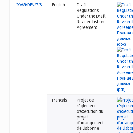
LI/WG/DEV/7/3
English
Draft
Regulations
Under the Draft
Revised Lisbon
Agreement
Français
Projet de
règlement
d’exécution du
projet
d’arrangement
de Lisbonne