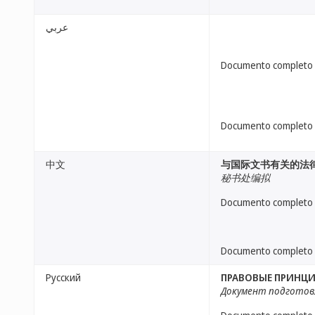
عربي
Documento completo
Documento completo
中文
与国际文书有关的法
秘书处编拟
Documento completo
Documento completo
Русский
ПРАВОВЫЕ ПРИНЦ
Документ подготов