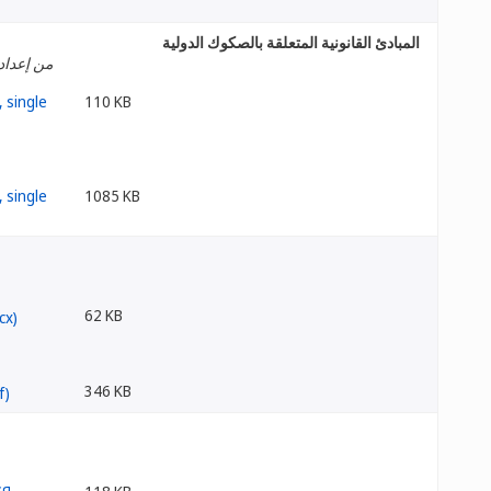
المبادئ القانونية المتعلقة بالصكوك الدولية
من إعداد 
110 KB
1085 KB
62 KB
346 KB