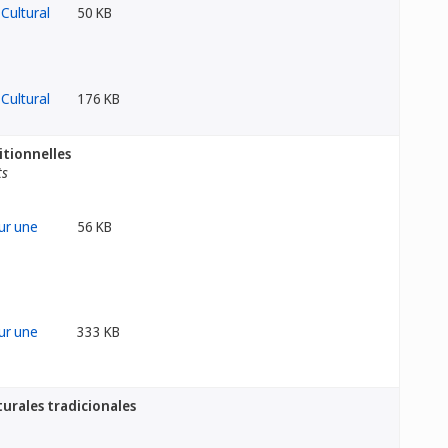
50 KB
176 KB
itionnelles
ts
56 KB
333 KB
turales tradicionales