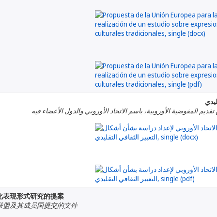
ليدي
تقديم المفوضية الأوروبية، باسم الاتحاد الأوروبي والدول الأعضاء فيه
化表现形式研究的提案
联盟及其成员国提交的文件