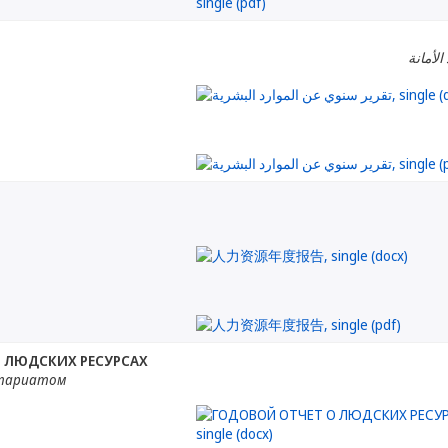
الأمانة
 ЛЮДСКИХ РЕСУРСАХ
етариатом