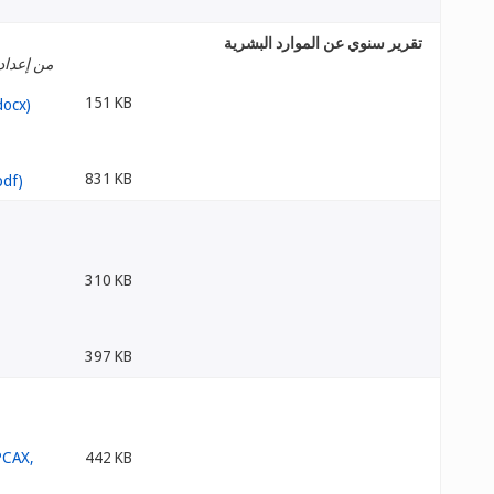
تقرير سنوي عن الموارد البشرية
من إعداد 
151 KB
831 KB
310 KB
397 KB
442 KB