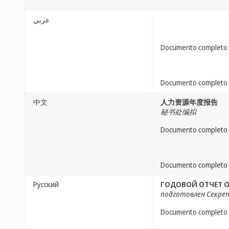
عربي
Documento completo
Documento completo
中文
人力资源年度报告
秘书处编拟
Documento completo
Documento completo
Русский
ГОДОВОЙ ОТЧЕТ О
подготовлен Секр
Documento completo