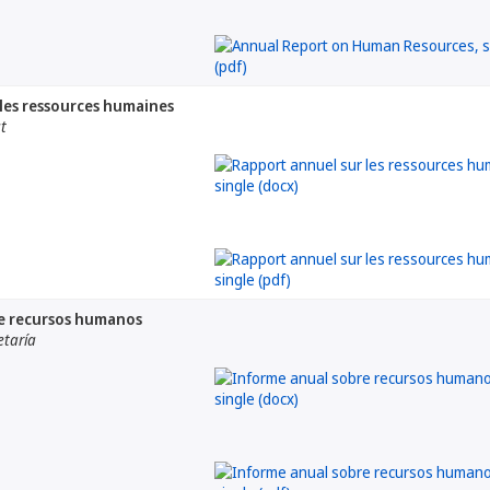
les ressources humaines
at
e recursos humanos
etaría