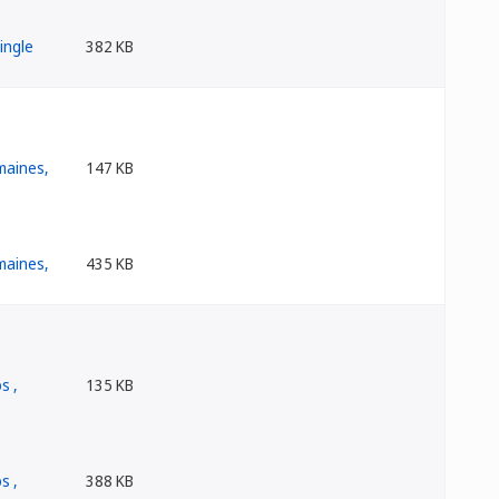
382 KB
147 KB
435 KB
135 KB
388 KB