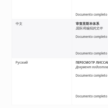
Documento completo
中文
审查里斯本体系
国际局编拟的文件
Documento completo
Documento completo
Русский
ПЕРЕСМОТР ЛИСС
Документ подготов
Documento completo
Documento completo