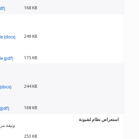
168 KB
249 KB
175 KB
244 KB
168 KB
استعراض نظام لشبونة
وثيقة من
253 KB