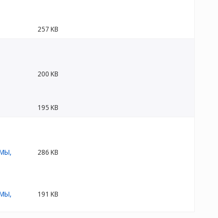
257 KB
200 KB
195 KB
286 KB
191 KB