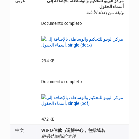
مركز الويبو للتحكيم والوساطة، بالإضافة إلى
عربي
أسماء الحقول
وثيقة من إعداد الأمانة
Documento completo
294 KB
Documento completo
472 KB
中文
WIPO仲裁与调解中心，包括域名
秘书处编拟的文件