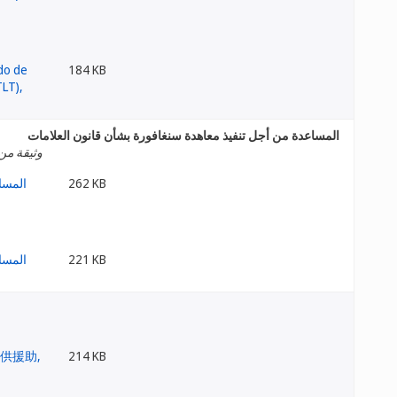
184 KB
المساعدة من أجل تنفيذ معاهدة سنغافورة بشأن قانون العلامات
وثيقة من
262 KB
221 KB
214 KB