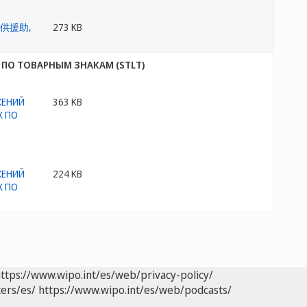
273 KB
О ТОВАРНЫМ ЗНАКАМ (STLT)
363 KB
224 KB
ttps://www.wipo.int/es/web/privacy-policy/
ers/es/
https://www.wipo.int/es/web/podcasts/