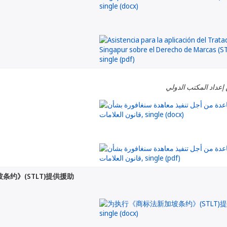
 إعداد المكتب الدولي
约》(STLT)提供援助