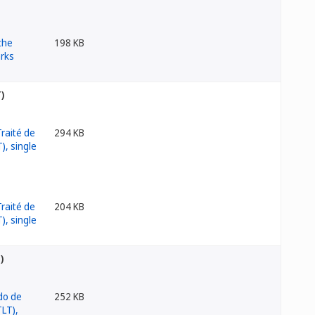
198 KB
)
294 KB
204 KB
)
252 KB