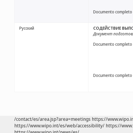
Documento completo
Русский
СОДЕЙСТВИЕ ВЫПО
Документ подготов
Documento completo
Documento completo
/contact/es/area.jsp?area=meetings
https://www.wipo.i
https://www.wipo.int/es/web/accessibility/
https://www.
https://www.wipo.int/news/es/