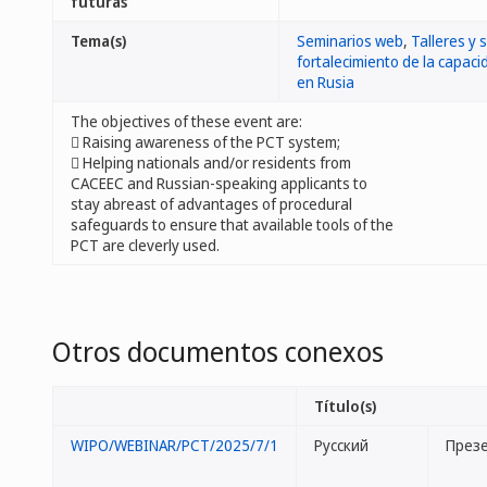
futuras
Tema(s)
Seminarios web
,
Talleres y 
fortalecimiento de la capac
en Rusia
The objectives of these event are:
 Raising awareness of the PCT system;
 Helping nationals and/or residents from
CACEEC and Russian-speaking applicants to
stay abreast of advantages of procedural
safeguards to ensure that available tools of the
PCT are cleverly used.
Otros documentos conexos
Título(s)
WIPO/WEBINAR/PCT/2025/7/1
Русский
През