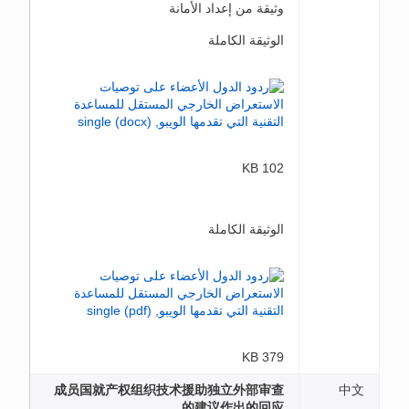
وثيقة من إعداد الأمانة
الوثيقة الكاملة
102 KB
الوثيقة الكاملة
379 KB
成员国就产权组织技术援助独立外部审查
中文
的建议作出的回应