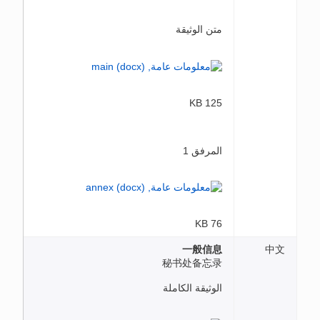
متن الوثيقة
125 KB
المرفق 1
76 KB
一般信息
中文
秘书处备忘录
الوثيقة الكاملة