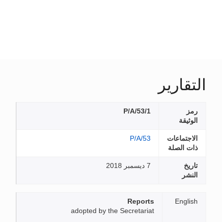
التقارير
رمز
P/A/53/1
الوثيقة
الاجتماعات
P/A/53
ذات الصلة
تاريخ
7 ديسمبر 2018
النشر
Reports
English
adopted by the Secretariat