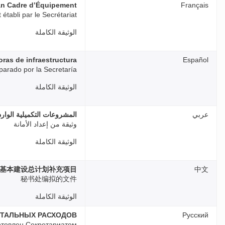
lan Cadre d’Équipement
Français
établi par le Secrétariat
الوثيقة الكاملة
ras de infraestructura
Español
arado por la Secretaría
الوثيقة الكاملة
عربي
المشروعات التكميلية الوار
وثيقة من إعداد الأمانة
الوثيقة الكاملة
基本建设总计划补充项目
中文
秘书处编拟的文件
الوثيقة الكاملة
ИТАЛЬНЫХ РАСХОДОВ
Русский
отовлен Секретариатом