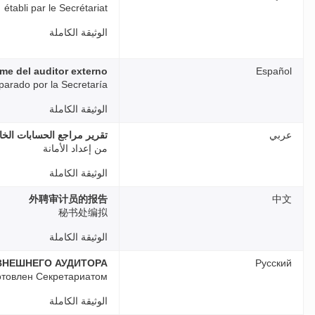
établi par le Secrétariat
الوثيقة الكاملة
rme del auditor externo
Español
parado por la Secretaría
الوثيقة الكاملة
عربي
تقرير مراجع الحسابات الخ
من إعداد الأمانة
الوثيقة الكاملة
外聘审计员的报告
中文
秘书处编拟
الوثيقة الكاملة
ВНЕШНЕГО АУДИТОРА
Русский
отовлен Секретариатом
الوثيقة الكاملة