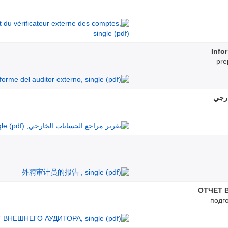
Info
pre
ارجي
ОТЧЕТ 
подг