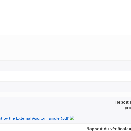
Report 
pre
Rapport du vérificate