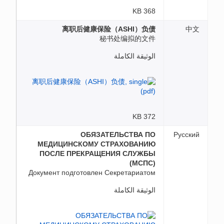
368 KB
离职后健康保险（ASHI）负债
中文
秘书处编拟的文件
الوثيقة الكاملة
372 KB
ОБЯЗАТЕЛЬСТВА ПО
Русский
МЕДИЦИНСКОМУ СТРАХОВАНИЮ
ПОСЛЕ ПРЕКРАЩЕНИЯ СЛУЖБЫ
(МСПС)
Документ подготовлен Секретариатом
الوثيقة الكاملة