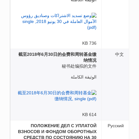
736 KB
截至2018年6月30日的会费和周转基金缴
中文
纳情况
秘书处编拟的文件
الوثيقة الكاملة
614 KB
ПОЛОЖЕНИЕ ДЕЛ С УПЛАТОЙ
Русский
ВЗНОСОВ И ФОНДОМ ОБОРОТНЫХ
СРЕДСТВ ПО СОСТОЯНИЮ НА 30