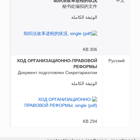
组织法改革进程的状况
中文
秘书处编拟的文件
الوثيقة الكاملة
306 KB
ХОД ОРГАНИЗАЦИОННО-ПРАВОВОЙ
Русский
РЕФОРМЫ
Документ подготовлен Секретариатом
الوثيقة الكاملة
294 KB