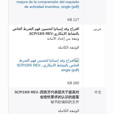
127 KB
عربي
اقتراح وفد إسبانيا لتحسين فهم الشرط الخاص
بالنشاط الابتكاري-SCP/19/5 REV.
وثيقة من إعداد الأمانة
الوثيقة الكاملة
280 KB
SCP/19/5 REV.-西班牙代表团关于提高对
中文
创造性要求的认识的提案
秘书处编拟的文件
الوثيقة الكاملة