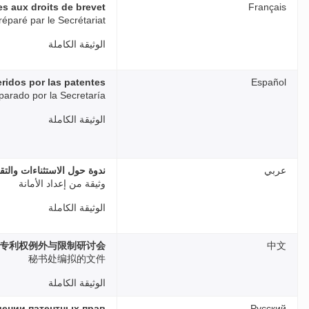
es aux droits de brevet
Français
éparé par le Secrétariat
الوثيقة الكاملة
ridos por las patentes
Español
arado por la Secretaría
الوثيقة الكاملة
عربي
ندوة حول الاستثناءات والت
وثيقة من إعداد الأمانة
الوثيقة الكاملة
专利权例外与限制研讨会
中文
秘书处编拟的文件
الوثيقة الكاملة
шении патентных прав
Русский