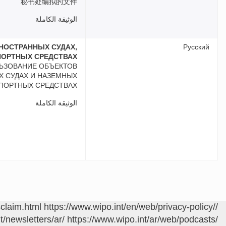
秘书处编拟的文件
الوثيقة الكاملة
НОСТРАННЫХ СУДАХ,
Русский
ПОРТНЫХ СРЕДСТВАХ
ЛЬЗОВАНИЕ ОБЪЕКТОВ
Х СУДАХ И НАЗЕМНЫХ
ПОРТНЫХ СРЕДСТВАХ
الوثيقة الكاملة
sclaim.html
https://www.wipo.int/en/web/privacy-policy/
/contact/ar/area.jsp?area=meetings
t/newsletters/ar/
https://www.wipo.int/ar/web/podcasts/