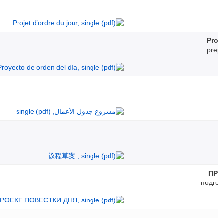
Pro
pre
ПР
подг