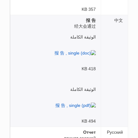
357 KB
报 告
中文
经大会通过
الوثيقة الكاملة
418 KB
الوثيقة الكاملة
494 KB
Oтчет
Русский