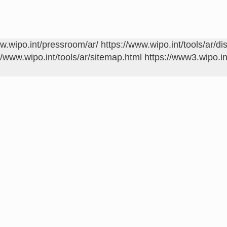
ww.wipo.int/pressroom/ar/
https://www.wipo.int/tools/ar/di
//www.wipo.int/tools/ar/sitemap.html
https://www3.wipo.in