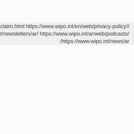
sclaim.html
https://www.wipo.int/en/web/privacy-policy/
/contact/ar/area.jsp?area=meetings
t/newsletters/ar/
https://www.wipo.int/ar/web/podcasts/
https://www.wipo.int/news/ar/