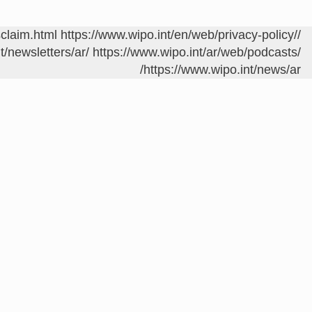
sclaim.html
https://www.wipo.int/en/web/privacy-policy/
/contact/ar/area.jsp?area=meetings
t/newsletters/ar/
https://www.wipo.int/ar/web/podcasts/
https://www.wipo.int/news/ar/