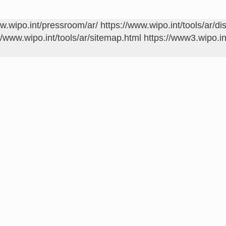
ww.wipo.int/pressroom/ar/
https://www.wipo.int/tools/ar/di
//www.wipo.int/tools/ar/sitemap.html
https://www3.wipo.in