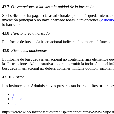
43.7
Observaciones relativas a la unidad de la invención
Si el solicitante ha pagado tasas adicionales por la búsqueda interna
invención principal o no haya abarcado todas la invenciones (
Artículo
lo han sido.
43.8
Funcionario autorizado
El informe de búsqueda internacional indicara el nombre del funciona
43.9
Elementos adicionales
El informe de búsqueda internacional no contendrá más elementos qu
las Instrucciones Administrativas podrán permitir la inclusión en el 
búsqueda internacional no deberá contener ninguna opinión, razonamie
43.10
Forma
Las Instrucciones Administrativas prescribirán los requisitos material
←
Índice
→
https://www.wipo.int/contact/es/area.jsp?area=pct
https://www.wipo.i