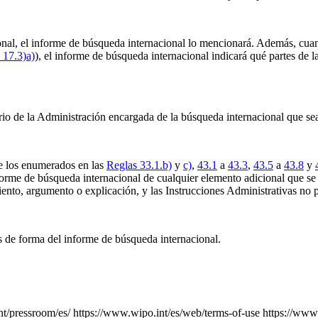
cional, el informe de búsqueda internacional lo mencionará. Además, cu
 17.3)a)
), el informe de búsqueda internacional indicará qué partes de l
rio de la Administración encargada de la búsqueda internacional que se
e los enumerados en las
Reglas 33.1.b)
y
c)
,
43.1
a
43.3
,
43.5
a
43.8
y
informe de búsqueda internacional de cualquier elemento adicional que s
nto, argumento o explicación, y las Instrucciones Administrativas no p
es de forma del informe de búsqueda internacional.
nt/pressroom/es/
https://www.wipo.int/es/web/terms-of-use
https://www