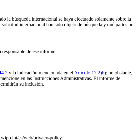
ando la búsqueda internacional se haya efectuado solamente sobre la
a solicitud internacional han sido objeto de búsqueda y qué partes no
a responsable de ese informe.
44.2
y la indicación mencionada en el
Artículo 17.2)b)
; no obstante,
e mencione en las Instrucciones Administrativas. El informe de
ermitirán su inclusión.
.wipo.int/es/web/privacy-policy