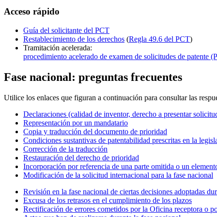
Acceso rápido
Guía del solicitante del PCT
Restablecimiento de los derechos
(
Regla 49.6 del PCT
)
Tramitación acelerada:
procedimiento acelerado de examen de solicitudes de patente
Fase nacional: preguntas frecuentes
Utilice los enlaces que figuran a continuación para consultar las respuestas
Declaraciones (calidad de inventor, derecho a presentar solicitud
Representación por un mandatario
Copia y traducción del documento de prioridad
Condiciones sustantivas de patentabilidad prescritas en la legis
Corrección de la traducción
Restauración del derecho de prioridad
Incorporación por referencia de una parte omitida o un element
Modificación de la solicitud internacional para la fase nacional
Revisión en la fase nacional de ciertas decisiones adoptadas dur
Excusa de los retrasos en el cumplimiento de los plazos
Rectificación de errores cometidos por la Oficina receptora o po