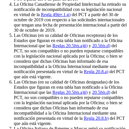
La Oficina Canadiense de Propiedad Intelectual ha retirado su
notificación de incompatibilidad con su legislación nacional
en virtud de la
Regla 49
ter
.1.g)
del PCT a partir del 30 de
octubre de 2019 con respecto a las solicitudes internacionales
que tengan una fecha de presentación internacional a partir del
30 de octubre de 2019.
Las Oficinas (en su calidad de Oficinas receptoras) de los
Estados que figuran en esta tabla han notificado a la Oficina
Internacional que las
Reglas 20.5
bis
.a)ii)
y
20.5
bis
.d)
del
PCT, no son compatibles o no pueden reputarse compatibles
con la legislación nacional aplicada por la Oficina; o bien se
considera que dichas Oficinas han informado de esa
incompatibilidad a la Oficina Internacional mediante una
notificación presentada en virtud de la
Regla 20.8.a)
del PCT
que aún está vigente.
Las Oficinas (en su calidad de Oficinas designadas) de los
Estados que figuran en esta tabla han notificado a la Oficina
Internacional que las
Reglas 20.5
bis
.a)ii)
y
20.5
bis
.d)
del
PCT, no son compatibles o no pueden reputarse compatibles
con la legislación nacional aplicada por la Oficina; o bien se
considera que dichas Oficinas han informado de esa
incompatibilidad a la Oficina Internacional mediante una
notificación presentada en virtud de la
Regla 20.8.b)
del PCT
que aún está vigente.
La Oficina Italiana de Patentes y Marcas retiró su notificación