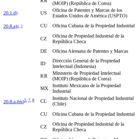
KR
(MOIP) (República de Corea)
Oficina de Patentes y Marcas de los
20.1.d)
US
Estados Unidos de América (USPTO)
CU
Oficina Cubana de la Propiedad Industrial
20.8.a)
1
,
7
Oficina de Propiedad Industrial de la
CZ
República Checa
DE
Oficina Alemana de Patentes y Marcas
Dirección General de la Propiedad
ID
Intelectual (Indonesia)
Ministerio de Propiedad Intelectual
KR
(MOIP) (República de Corea)
Instituto Mexicano de la Propiedad
MX
Industrial
Instituto Nacional de Propiedad Industrial
5
,
7
,
8
CL
20.8.a-
bis
)
(Chile)
CU
Oficina Cubana de la Propiedad Industrial
Oficina de Propiedad Industrial de la
CZ
República Checa