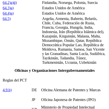
64.2)a)ii)
Finlandia, Noruega, Polonia, Suecia
64.3)a)
Estados Unidos de América
64.4)a)
Estados Unidos de América
64.5)
Argelia, Armenia, Bahrein, Belarús,
Chile, Cuba, Federación de Rusia,
Francia, Georgia, Hungría, India,
Indonesia, Irán (República Islámica del),
Kazajstán, Kirguistán, Malasia, Malta,
Mozambique, Omán, Qatar, República
Democrática Popular Lao, República de
Moldova, Rumania, Samoa, San Vicente
y las Granadinas, Santa Lucía, Sudáfrica,
Tayikistán, Tailandia, Túnez,
Turkmenistán, Ucrania, Uzbekistán
Oficinas y Organizaciones Intergubernamentales
Reglas del PCT
4.9.b)
DE
Oficina Alemana de Patentes y Marcas
JP
Oficina Japonesa de Patentes (JPO)
Ministerio de Propiedad Intelectual