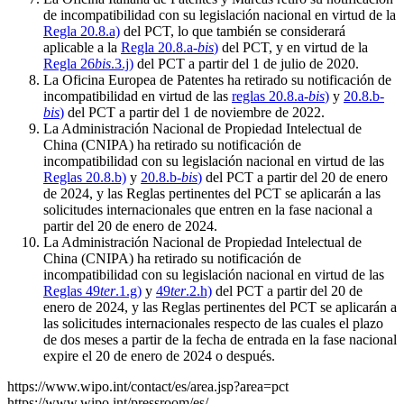
de incompatibilidad con su legislación nacional en virtud de la
Regla 20.8.a)
del PCT, lo que también se considerará
aplicable a la
Regla 20.8.a-
bis
)
del PCT, y en virtud de la
Regla 26
bis
.3.j)
del PCT a partir del 1 de julio de 2020.
La Oficina Europea de Patentes ha retirado su notificación de
incompatibilidad en virtud de las
reglas 20.8.a-
bis
)
y
20.8.b-
bis
)
del PCT a partir del 1 de noviembre de 2022.
La Administración Nacional de Propiedad Intelectual de
China (CNIPA) ha retirado su notificación de
incompatibilidad con su legislación nacional en virtud de las
Reglas 20.8.b)
y
20.8.b-
bis
)
del PCT a partir del 20 de enero
de 2024, y las Reglas pertinentes del PCT se aplicarán a las
solicitudes internacionales que entren en la fase nacional a
partir del 20 de enero de 2024.
La Administración Nacional de Propiedad Intelectual de
China (CNIPA) ha retirado su notificación de
incompatibilidad con su legislación nacional en virtud de las
Reglas 49
ter
.1.g)
y
49
ter
.2.h)
del PCT a partir del 20 de
enero de 2024, y las Reglas pertinentes del PCT se aplicarán a
las solicitudes internacionales respecto de las cuales el plazo
de dos meses a partir de la fecha de entrada en la fase nacional
expire el 20 de enero de 2024 o después.
https://www.wipo.int/contact/es/area.jsp?area=pct
https://www.wipo.int/pressroom/es/