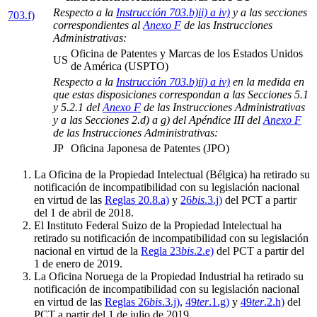
Respecto a la
Instrucción 703.b)ii) a iv)
y a las secciones
703.f)
correspondientes al
Anexo F
de las Instrucciones
Administrativas:
Oficina de Patentes y Marcas de los Estados Unidos
US
de América (USPTO)
Respecto a la
Instrucción 703.b)ii) a iv)
en la medida en
que estas disposiciones correspondan a las Secciones 5.1
y 5.2.1 del
Anexo F
de las Instrucciones Administrativas
y a las Secciones 2.d) a g) del Apéndice III del
Anexo F
de las Instrucciones Administrativas:
JP
Oficina Japonesa de Patentes (JPO)
La Oficina de la Propiedad Intelectual (Bélgica) ha retirado su
notificación de incompatibilidad con su legislación nacional
en virtud de las
Reglas 20.8.a)
y
26
bis
.3.j)
del PCT a partir
del 1 de abril de 2018.
El Instituto Federal Suizo de la Propiedad Intelectual ha
retirado su notificación de incompatibilidad con su legislación
nacional en virtud de la
Regla 23
bis
.2.e)
del PCT a partir del
1 de enero de 2019.
La Oficina Noruega de la Propiedad Industrial ha retirado su
notificación de incompatibilidad con su legislación nacional
en virtud de las
Reglas 26
bis
.3.j)
,
49
ter
.1.g)
y
49
ter
.2.h)
del
PCT a partir del 1 de julio de 2019.