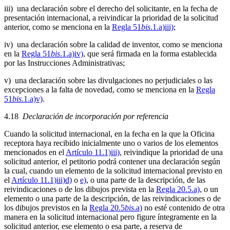
iii) una declaración sobre el derecho del solicitante, en la fecha de
presentación internacional, a reivindicar la prioridad de la solicitud
anterior, como se menciona en la
Regla 51
bis
.1.a)iii)
;
iv) una declaración sobre la calidad de inventor, como se menciona
en la
Regla 51
bis
.1.a)iv)
, que será firmada en la forma establecida
por las Instrucciones Administrativas;
v) una declaración sobre las divulgaciones no perjudiciales o las
excepciones a la falta de novedad, como se menciona en la
Regla
51
bis
.1.a)v)
.
4.18
Declaración de incorporación por referencia
Cuando la solicitud internacional, en la fecha en la que la Oficina
receptora haya recibido inicialmente uno o varios de los elementos
mencionados en el
Artículo 11.1)iii)
, reivindique la prioridad de una
solicitud anterior, el petitorio podrá contener una declaración según
la cual, cuando un elemento de la solicitud internacional previsto en
el
Artículo 11.1)iii)d)
o
e)
, o una parte de la descripción, de las
reivindicaciones o de los dibujos prevista en la
Regla 20.5.a)
, o un
elemento o una parte de la descripción, de las reivindicaciones o de
los dibujos previstos en la
Regla 20.5
bis
.a)
no esté contenido de otra
manera en la solicitud internacional pero figure íntegramente en la
solicitud anterior, ese elemento o esa parte, a reserva de