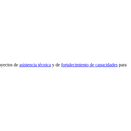
royectos de
asistencia técnica
y de
fortalecimiento de capacidades
para