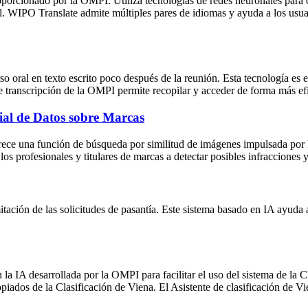
orcionado por la OMPI. Utiliza tecnologías de redes neuronales para o
l. WIPO Translate admite múltiples pares de idiomas y ayuda a los usuario
so oral en texto escrito poco después de la reunión. Esta tecnología es 
de transcripción de la OMPI permite recopilar y acceder de forma más ef
ial de Datos sobre Marcas
ce una función de búsqueda por similitud de imágenes impulsada por I
 los profesionales y titulares de marcas a detectar posibles infracciones
itación de las solicitudes de pasantía. Este sistema basado en IA ayuda 
la IA desarrollada por la OMPI para facilitar el uso del sistema de la C
iados de la Clasificación de Viena. El Asistente de clasificación de Vien