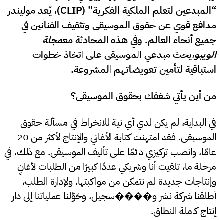
“المبدعين لتعلم الملكية الفكرية” (CLIP)، يُعد موليندر
مدافع قوي عن حقوق الموسيقى وتثقيف الفنانين في
جميع أنحاء العالم. وفي هذه المحادثة مع
مجلة
الويبو،
يحث مبدعي الموسيقى على اتخاذ خطوات
استباقية لتأمين تعويضاتهم المشروعة.
من أين يأتي شغفك بحقوق الموسيقى؟
في البداية، لم يكن لدي أي نية للانخراط في مسألة حقوق
الموسيقى. فقد امتهنت كتابة الأغاني والإنتاج لأكثر من 20
عامًا، وانصب تركيزي دائمًا على تأليف الموسيقى. مع ذلك، في
مرحلة ما، تلقيت أنا وشريكي عددًا كبيرًا من الطلبات لأغانٍ
وإنتاجات جديدة لم نتمكن من مواكبتها. ولإدارة الطلب،
أطلقنا شركة نشر و����سجيل، وحَوَّلنا عملياتنا إلى دار
إنتاج كاملة النطاق.