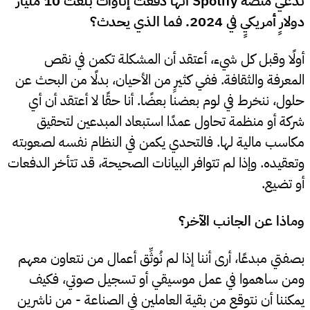
تدعي منصة Spotify أنها دفعت إتاوات بلغت 10 مليار
دولارٍ أمريكيٍ في 2024. فما الذي يحدث؟
أولًا وقبل كل شيء، أعتقد أن المشكلة تكمن في نقص
المعرفة والثقافة. ففي كثيرٍ من الأحيان، بدلًا من البحث عن
حلول، ننخرط في لوم بعضنا بعضًا. أنا حقًا لا أعتقد أن أي
شركة أو منظمة تحاول عمدًا استبعاد المبدعين لتحقيق
مكاسب مالية لها. فالتحدي يكمن في النظام نفسه لصعوبته
وتعقيده. وإذا لم تتوافر البيانات الصحيحة، قد تتأخر الدفعات
أو تضيع.
وماذا عن الجانب الآخر؟
بصفتي مبدعًا، أرى أننا إذا لم نُوثِّق أعمال من نتعاون معهم
ومن ساهموا في عمل موسيقي أو تسجيل صوتي، فكيف
يمكننا أن نتوقع من بقية العاملين في الصناعة - من ناشرين