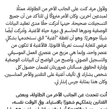
ولأول مرة، كنت على الجانب الآخر من الطاولة، ممثلًا
لمبدعين آخرين. وكان الأمر متروكًا لي للتأكد من أن جميع
التسجيلات صحيحة. حينها أدركت حقُا مدى تعقيد البيانات
الوصفية ودورها الحاسم في دورة حياة الأغنية. وأدركت أيضًا
شيئًا جوهريًا: وهو أن لفظة "أغنية" التي نستخدمها بشكلٍ
عرضي للغاية ليست تعريفًا قانونيًا. فالأغنية لا تتكون من
عنصر واحد، وإنما هي مزيج من عنصري العمل الموسيقي
والتسجيل الصوتي. وأصبح من الواضح أن البيانات الوصفية
وإدارة الحقوق مسألتان ضروريتان لضمان حصول كل
شخص يشارك في تأليف أغنية على التقدير والأجر المناسبين.
وكان هذا بمثابة جرس إنذار لي.
أنت تتحدث عن الجانب الآخر من الطاولة، وبعض
الفنانين يتملكهم شعورًا بالاستياء. وفي الوقت نفسه،