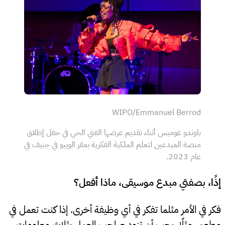
WIPO/Emmanuel Berrod
باوندو غوميس أثناء تقديم عرضها الفني الحي في حفل إطلاق
منصة المبدعين لتعلم الملكية الفكرية بمقر الويبو في جنيف في
عام 2023.
إذًا، بصفتي مبدع موسيقى، ماذا أفعل؟
فكر في الأمر مثلما تفكر في أي وظيفة أخرى. إذا كنت تعمل في
مطعم، مثلًا، يجب أن تزود صاحب العمل بثلاث معلوماتٍ