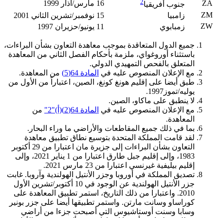
2
ZA
16 مارس/آذار 1999
جنوب أفريقيا
ZM
زامبيا
15 نوفمبر/تشرين الثاني 2001
ZW
زمبابوي
11 يونيو/حزيران 1997
جميع الدول المتعاقدة بموجب معاهدة التعاون بشأن البراءات،
باستثناء أوروغواي، ملزمة بأحكام الفصل الثاني من المعاهدة
المتعلق بالفحص التمهيدي الدولي.
مع الإعلان المنصوص عليه في
المادة 64(5)
من المعاهدة.
طبق أيضا على إقليم هونغ كونغ، الصين، اعتباراً من الأول من
يوليه/تموز1997.
لا ينطبق على ماكاو، الصين.
مع الإعلان المنصوص عليه في
المادة 64(2)(أ)"2"
من
المعاهدة.
بما في ذلك جميع المقاطعات والأراضي ما وراء البحار.
لقد قامت المملكة المتحدة بتوسيع نطاق تطبيق معاهدة
التعاون بشأن البراءات إلى جزيرة مان اعتبارا من 29 أكتوبر
1983، وإلى إقليم جبل طارق اعتبارا من 1 يناير 2021، وإلى
إقليم بيليفية غيرنسي اعتبارا من 23 مارس 2021.
تصديق المملكة في أوروبا وجزر الأنتيل الهولندية وآروبا. غابت
جزر الأنتيل الهولندية عن الوجود في 10 أكتوبر/تشرين الأول
2010. واعتبارا من ذلك التاريخ، استمر تطبيق المعاهدة على
كوراساو وسانت مارتن. واستمر تطبيقها أيضا على جزر بونير
وسابا وسنت أوستاشيوس التي أصبحت جزءا من أراضي