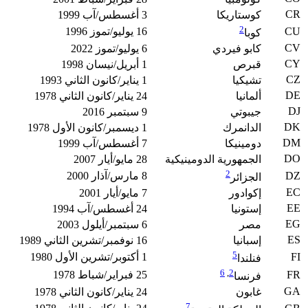
CR
كوستاريكا
3 أغسطس/آب 1999
2
CU
16 يوليو/تموز 1996
كوبا
CV
كابو فيردي
6 يوليو/تموز 2022
CY
قبرص
1 أبريل/نيسان 1998
CZ
تشيكيا
1 يناير/كانون الثاني 1993
DE
ألمانيا
24 يناير/كانون الثاني 1978
DJ
جيبوتي
9 سبتمبر 2016
DK
الدانمرك
1 ديسمبر/كانون الأول 1978
DM
دومينيكا
7 أغسطس/آب 1999
DO
الجمهورية الدومينيكية
28 مايو/أيار 2007
2
DZ
8 مارس/آذار 2000
الجزائر
EC
إكوادور
7 مايو/أيار 2001
EE
إستونيا
24 أغسطس/آب 1994
EG
مصر
6 سبتمبر/أيلول 2003
ES
إسبانيا
16 نوفمبر/تشرين الثاني 1989
5
FI
1 أكتوبر/تشرين الأول 1980
فنلندا
6
,
2
FR
25 فبراير/شباط 1978
فرنسا
GA
غابون
24 يناير/كانون الثاني 1978
7