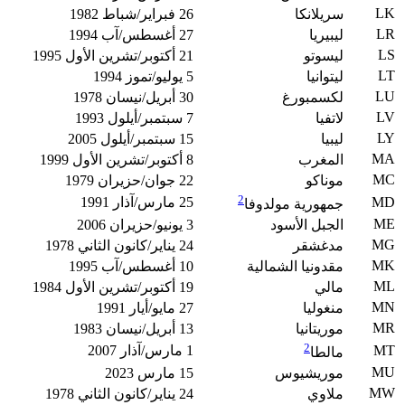
LK
سريلانكا
26 فبراير/شباط 1982
LR
ليبيريا
27 أغسطس/آب 1994
LS
ليسوتو
21 أكتوبر/تشرين الأول 1995
LT
ليتوانيا
5 يوليو/تموز 1994
LU
لكسمبورغ
30 أبريل/نيسان 1978
LV
لاتفيا
7 سبتمبر/أيلول 1993
LY
ليبيا
15 سبتمبر/أيلول 2005
MA
المغرب
8 أكتوبر/تشرين الأول 1999
MC
موناكو
22 جوان/حزيران 1979
2
MD
25 مارس/آذار 1991
جمهورية مولدوفا
ME
الجبل الأسود
3 يونيو/حزيران 2006
MG
مدغشقر
24 يناير/كانون الثاني 1978
MK
مقدونيا الشمالية
10 أغسطس/آب 1995
ML
مالي
19 أكتوبر/تشرين الأول 1984
MN
منغوليا
27 مايو/أيار 1991
MR
موريتانيا
13 أبريل/نيسان 1983
2
MT
1 مارس/آذار 2007
مالطا
MU
موريشيوس
15 مارس 2023
MW
ملاوي
24 يناير/كانون الثاني 1978