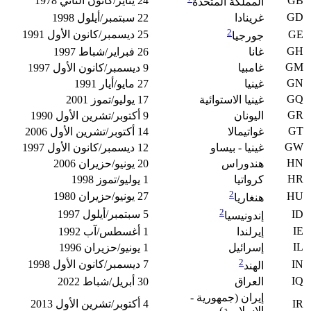
GB
24 يناير/كانون الثاني 1978
المملكة المتحدة
GD
غرينادا
22 سبتمبر/أيلول 1998
2
GE
25 ديسمبر/كانون الأول 1991
جورجيا
GH
غانا
26 فبراير/شباط 1997
GM
غامبيا
9 ديسمبر/كانون الأول 1997
GN
غينيا
27 مايو/أيار 1991
GQ
غينيا الاستوائية
17 يوليو/تموز 2001
GR
اليونان
9 أكتوبر/تشرين الأول 1990
GT
غواتيمالا
14 أكتوبر/تشرين الأول 2006
GW
غينيا - بيساو
12 ديسمبر/كانون الأول 1997
HN
هندوراس
20 يونيو/حزيران 2006
HR
كرواتيا
1 يوليو/تموز 1998
2
HU
27 يونيو/حزيران 1980
هنغاريا
2
ID
5 سبتمبر/أيلول 1997
إندونيسيا
IE
إيرلندا
1 أغسطس/آب 1992
IL
إسرائيل
1 يونيو/حزيران 1996
2
IN
7 ديسمبر/كانون الأول 1998
الهند
IQ
العراق
30 أبريل/شباط 2022
إيران (جمهورية -
IR
4 أكتوبر/تشرين الأول 2013
الإسلامية)