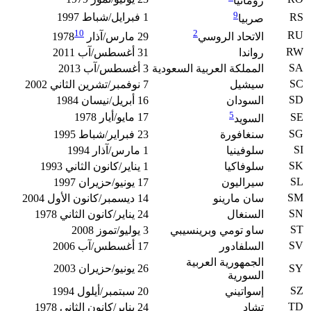
رومانيا
9
RS
1 فبرايل/شباط 1997
صربيا
10
2
RU
الاتحاد الروسي
29 مارس/آذار 1978
RW
رواندا
31 أغسطس/آب 2011
SA
المملكة العربية السعودية
3 أغسطس/آب 2013
SC
سيشيل
7 نوفمبر/تشرين الثاني 2002
SD
السودان
16 أبريل/نيسان 1984
5
SE
17 مايو/أيار 1978
السويد
SG
سنغافورة
23 فبراير/شباط 1995
SI
سلوفينيا
1 مارس/آذار 1994
SK
سلوفاكيا
1 يناير/كانون الثاني 1993
SL
سيراليون
17 يونيو/حزيران 1997
SM
سان مارينو
14 ديسمبر/كانون الأول 2004
SN
السنغال
24 يناير/كانون الثاني 1978
ST
ساو تومي وبرينسيبي
3 يوليو/تموز 2008
SV
السلفادور
17 أغسطس/آب 2006
الجمهورية العربية
SY
26 يونيو/حزيران 2003
السورية
SZ
إسواتيني
20 سبتمبر/أيلول 1994
TD
تشاد
24 يناير/كانون الثاني 1978