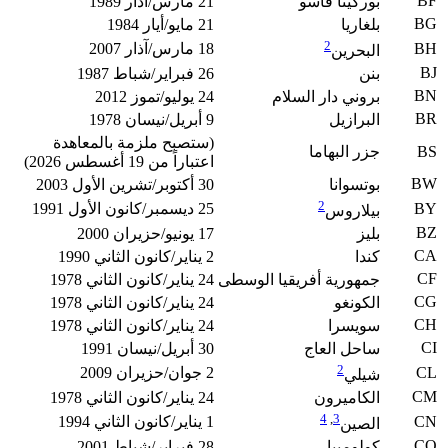
BF
بوركينا فاسو
21 مارس/آذار 1989
BG
بلغاريا
21 مايو/أيار 1984
2
BH
18 مارس/آذار 2007
البحرين
BJ
بنن
26 فبراير/شباط 1987
BN
بروني دار السلام
24 يوليو/تموز 2012
BR
البرازيل
9 أبريل/نيسان 1978
(ستصبح ملزمة بالمعاهدة
BS
جزر البهاما
اعتباراً من 19 أغسطس 2026)
BW
بوتسوانا
30 أكتوبر/تشرين الأول 2003
2
BY
25 ديسمبر/كانون الأول 1991
بيلاروس
BZ
بليز
17 يونيو/حزيران 2000
CA
كندا
2 يناير/كانون الثاني 1990
CF
جمهورية أفريقيا الوسطى
24 يناير/كانون الثاني 1978
CG
الكونغو
24 يناير/كانون الثاني 1978
CH
سويسرا
24 يناير/كانون الثاني 1978
CI
ساحل العاج
30 أبريل/نيسان 1991
2
CL
2 جوان/حزيران 2009
شيلي
CM
الكاميرون
24 يناير/كانون الثاني 1978
4
,
3
CN
1 يناير/كانون الثاني 1994
الصين
CO
كولومبيا
28 فبراير/شباط 2001