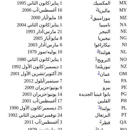
MX
المكسيك
1 يناير/كانون الثاني 1995
2
MY
16 أغسطس/آب 2006
ماليزيا
2
MZ
18 مايو/أيار 2000
موزامبيق
NA
ناميبيا
1 يناير/كانون الثاني 2004
NE
النيجر
21 مارس/آذار 1993
NG
نيجيريا
8 مايو/أيار 2005
NI
نيكاراغوا
6 مارس/آذار 2003
8
NL
10 يوليه/تموز 1979
هولندا
5
NO
1 يناير/كانون الثاني 1980
النرويج
NZ
نيوزيلندا
1 ديسمبر/كانون الأول 1992
2
OM
26 أكتوبر/تشرين الأول 2001
عمان
PA
بنما
7 سبتمبر/أيلول 2012
PE
بيرو
6 يونيو/حزيران 2009
PG
بابوا غينيا الجديدة
14 يونيو/حزيران 2003
PH
الفلبين
17 أغسطس/آب 2001
5
PL
25 ديسمبر/كانون الأول 1990
بولندا
PT
البرتغال
24 نوفمبر/تشرين الثاني 1992
2
QA
3 أغسطس/آب 2011
قطر
2
RO
23 يوليو/تموز 1979