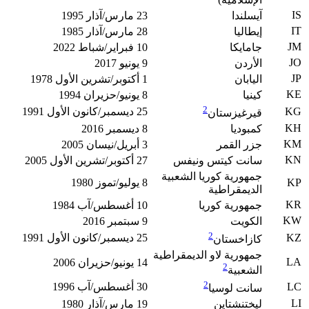
IS
آيسلندا
23 مارس/آذار 1995
IT
إيطاليا
28 مارس/آذار 1985
JM
جامايكا
10 فبراير/شباط 2022
JO
الأردن
9 يونيو 2017
JP
اليابان
1 أكتوبر/تشرين الأول 1978
KE
كينيا
8 يونيو/حزيران 1994
2
KG
25 ديسمبر/كانون الأول 1991
قيرغيزستان
KH
كمبوديا
8 ديسمبر 2016
KM
جزر القمر
3 أبريل/نيسان 2005
KN
سانت كيتس ونيفس
27 أكتوبر/تشرين الأول 2005
جمهورية كوريا الشعبية
KP
8 يوليو/تموز 1980
الديمقراطية
KR
جمهورية كوريا
10 أغسطس/آب 1984
KW
الكويت
9 سبتمبر 2016
2
KZ
25 ديسمبر/كانون الأول 1991
كازاخستان
جمهورية لاو الديمقراطية
LA
14 يونيو/حزيران 2006
2
الشعبية
2
LC
30 أغسطس/آب 1996
سانت لوسيا
LI
ليختنشتاين
19 مارس/آذار 1980