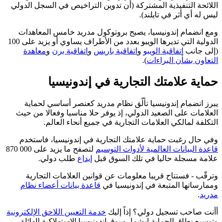
اللائحة التنفيذية المشتركة (أن تدوين التراخيص في السجل الدولي
ليس له أي أثر في تايلند).
ومع انضمام إندونيسيا، يصبح بروتوكول مدريد خامس المعاهدات
الدولية التي تديرها الويبو بعدد من الأطراف يساوي أو يزيد على 100
(إلى جانب
اتفاقية الويبو
و
اتفاقية باريس
و
اتفاقية برن
و
معاهدة
التعاون بشأن البراءات
).
حماية علامتك التجارية في إندونيسيا
يبرز انضمام إندونيسيا تألّق نظام مدريد كعنصر أساسي لحماية
العلامات على الصعيد الدولي، إذ يوفر حلا مناسبا وفعالا من حيث
التكلفة لمالكي العلامات التجارية في جميع أنحاء العالم.
وفي حال رغبت حماية علامتك التجارية في إندونيسيا، فاستخدم
قاعدة البيانات العالمية لأدوات التوسيم
لتصفح ما يزيد على 000 870
علامة مسجلة حاليا في تلك السوق قبل
إيداع
طلب دولي.
وترقّب - فستتاح قريبا معلومات عن قوانين العلامات التجارية
وممارساتها المتبعة في إندونيسيا في
قاعدة بيانات أعضاء نظام
مدريد
.
أأنت صاحب تسجيل دولي؟ إذاً إليك
خدمة التعيين اللاحق الإلكترونية
وتوسيع نطاق الحماية ليشمل سوق إندونيسيا الاستهلاكية الهائلة.