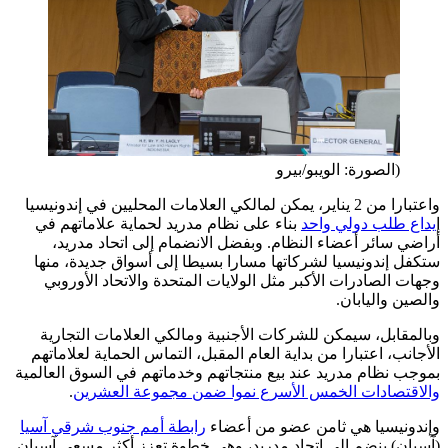
(الصورة: الويبو/بيرو
واعتبارا من 2 يناير، يمكن لمالكي العلامات المحليين في إندونيسيا
إ
يداع طلب دولي واحد
بناء على نظام مدريد لحماية علاماتهم في
أراضي سائر أعضاء النظام. وبفضل الانضمام إلى اتحاد مدريد،
ستكفل إندونيسيا لشركاتها مسارا بسيطا إلى أسواق جديدة، منها
وجهات الصادرات الأكبر مثل الولايات المتحدة والاتحاد الأوروبي
والصين واليابان.
وبالمقابل، سيمكن للشركات الأجنبية ومالكي العلامات التجارية
الأجانب، اعتبارا من بداية العام المقبل، التماس الحماية لعلاماتهم
بموجب نظام مدريد عند بيع منتجاتهم وخدماتهم في السوق العالمية
والاقتصادات الخمس الأسرع نموا ضمن مجموعة العشرين
.
وإندونيسيا هي ثامن عضو من أعضاء
رابطة أمم جنوب شرقي آسيا
(آسيان) ينضم إلى اتحاد مدريد، وهي خطوة تعزز أكثر مسعى آسيان