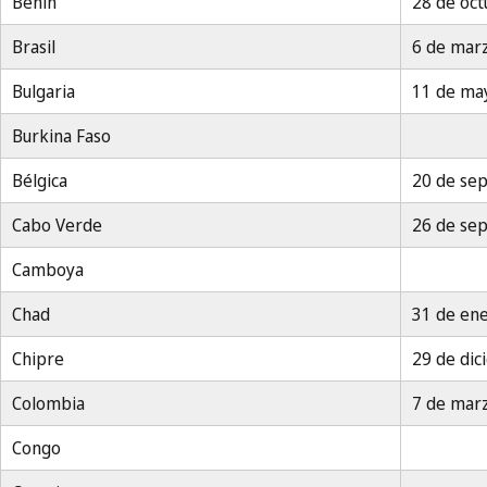
Benin
28 de oc
Brasil
6 de mar
Bulgaria
11 de ma
Burkina Faso
Bélgica
20 de se
Cabo Verde
26 de se
Camboya
Chad
31 de en
Chipre
29 de di
Colombia
7 de mar
Congo