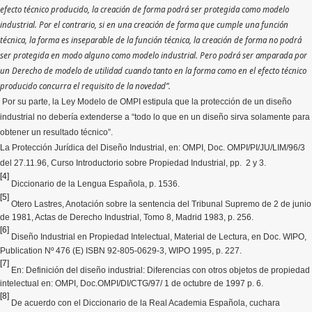
efecto técnico producido, la creación de forma podrá ser protegida como modelo
industrial. Por el contrario, si en una creación de forma que cumple una función
técnica, la forma es inseparable de la función técnica, la creación de forma no podrá
ser protegida en modo alguno como modelo industrial. Pero podrá ser amparada por
un Derecho de modelo de utilidad cuando tanto en la forma como en el efecto técnico
producido concurra el requisito de la novedad”.
Por su parte, la Ley Modelo de OMPI estipula que la protección de un diseño
industrial no debería extenderse a “todo lo que en un diseño sirva solamente para
obtener un resultado técnico”.
La Protección Jurídica del Diseño Industrial, en: OMPI, Doc. OMPI/PI/JU/LIM/96/3
del 27.11.96, Curso Introductorio sobre Propiedad Industrial, pp. 2 y 3.
[4]
Diccionario de la Lengua Española, p. 1536.
[5]
Otero Lastres, Anotación sobre la sentencia del Tribunal Supremo de 2 de junio
de 1981, Actas de Derecho Industrial, Tomo 8, Madrid 1983, p. 256.
[6]
Diseño Industrial en Propiedad Intelectual, Material de Lectura, en Doc. WIPO,
Publication Nº 476 (E) ISBN 92-805-0629-3, WIPO 1995, p. 227.
[7]
En: Definición del diseño industrial: Diferencias con otros objetos de propiedad
intelectual en: OMPI, Doc.OMPI/DI/CTG/97/ 1 de octubre de 1997 p. 6.
[8]
De acuerdo con el Diccionario de la Real Academia Española, cuchara