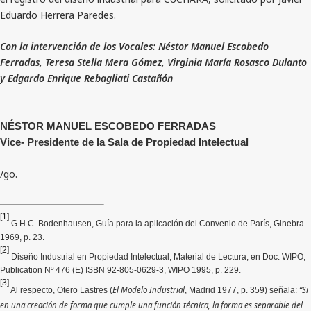
Eduardo Herrera Paredes.
Con la intervención de los Vocales: Néstor Manuel Escobedo
Ferradas, Teresa Stella Mera Gómez, Virginia María Rosasco Dulanto
y Edgardo Enrique Rebagliati Castañón
NÉSTOR MANUEL ESCOBEDO FERRADAS
Vice- Presidente de la Sala de Propiedad Intelectual
/go.
[1]
G.H.C. Bodenhausen, Guía para la aplicación del Convenio de París, Ginebra
1969, p. 23.
[2]
Diseño Industrial en Propiedad Intelectual, Material de Lectura, en Doc. WIPO,
Publication Nº 476 (E) ISBN 92-805-0629-3, WIPO 1995, p. 229.
[3]
El Modelo Industrial
“Si
Al respecto, Otero Lastres (
, Madrid 1977, p. 359) señala:
en una creación de forma que cumple una función técnica, la forma es separable del