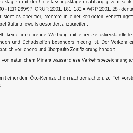
m Beklagten mit der Unterlassungsklage unabhängig vom kon
00 - I ZR 269/97, GRUR 2001, 181, 182 = WRP 2001, 28 - dentalä
 steht es aber frei, mehrere in einer konkreten Verletzung
gehäufung jeweils gesondert anzugreifen.
t keine irreführende Werbung mit einer Selbstverständlichk
nden und Schadstoffen besonders niedrig ist. Der Verkehr e
atlich verliehene und überprüfte Zertifizierung handelt.
en von natürlichem Mineralwasser diese Verkehrsbezeichnung 
mit einer dem Öko-Kennzeichen nachgemachten, zu Fehlvorstell
.