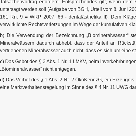
Tatsachenvortrag erfordern. Entsprechendes gilt, wenn de
untersagt werden soll (Aufgabe von BGH, Urteil vom 8. Juni 20
161 Rn. 9 = WRP 2007, 66 - dentalästhetika II). Dem Kläger
verwirklichte Rechtsverletzungen im Wege der kumulativen Kla
b) Die Verwendung der Bezeichnung „Biomineralwasser“ stell
Mineralwässern dadurch abhebt, dass der Anteil an Rückstä
vertriebenen Mineralwasser auch nicht, dass es sich um eine sta
c) Das Gebot des § 3 Abs. 1 Nr. 1 LMKV, beim Inverkehrbring
„Biomineralwasser“ nicht entgegen.
d) Das Verbot des § 1 Abs. 2 Nr. 2 ÖkoKennzG, ein Erzeugnis 
eine Marktverhaltensregelung im Sinne des § 4 Nr. 11 UWG dar