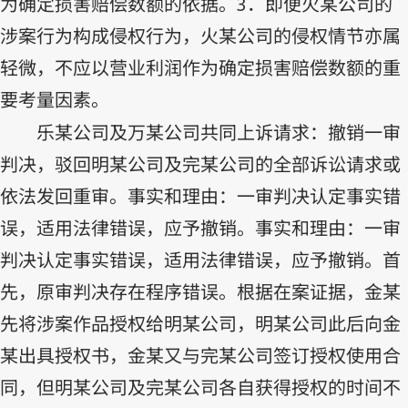
为确定损害赔偿数额的依据。
3
．即便火某公司的
涉案行为构成侵权行为，火某公司的侵权情节亦属
轻微，不应以营业利润作为确定损害赔偿数额的重
要考量因素。
乐某公司及万某公司共同上诉请求：撤销一审
判决，驳回明某公司及完某公司的全部诉讼请求或
依法发回重审。事实和理由：一审判决认定事实错
误，适用法律错误，应予撤销。事实和理由：一审
判决认定事实错误，适用法律错误，应予撤销。首
先，原审判决存在程序错误。根据在案证据，金某
先将涉案作品授权给明某公司，明某公司此后向金
某出具授权书，金某又与完某公司签订授权使用合
同，但明某公司及完某公司各自获得授权的时间不