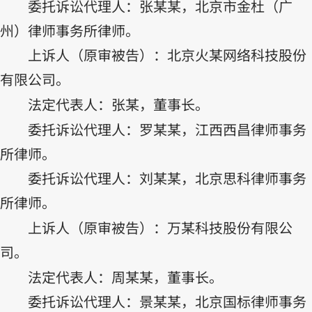
委托诉讼代理人：张某某，北京市金杜（广
州）律师事务所律师。
上诉人（原审被告）：北京火某网络科技股份
有限公司。
法定代表人：张某，董事长。
委托诉讼代理人：罗某某，江西西昌律师事务
所律师。
委托诉讼代理人：刘某某，北京思科律师事务
所律师。
上诉人（原审被告）：万某科技股份有限公
司。
法定代表人：周某某，董事长。
委托诉讼代理人：景某某，北京国标律师事务