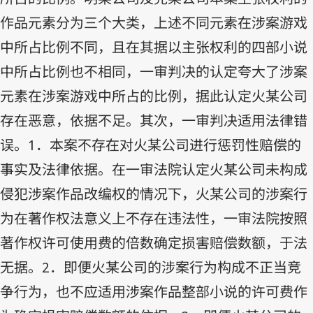
作品元素分为三个大类，上述不同元素在涉案游戏
中所占比例不同，且在其据以主张权利的四部小说
中所占比例也不相同，一审判决的认定夸大了涉案
元素在涉案游戏中所占的比例，据此认定火某公司
存在恶意，依据不足。其次，一审判决适用法律错
误。
1
．本案不存在对火某公司进行惩罚性赔偿的
事实及法律依据。在一审法院认定火某公司未构成
侵犯涉案作品改编权的情况下，火某公司的涉案行
为在著作权法意义上不存在违法性，一审法院按照
著作权许可使用费的倍数确定损害赔偿数额，于法
无据。
2
．即便火某公司的涉案行为构成不正当竞
争行为，也不应适用涉案作品整部小说的许可费作