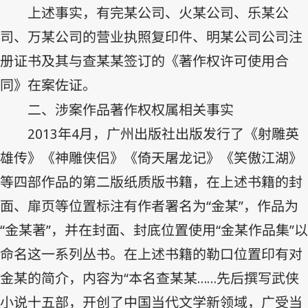
上述事实，有完某公司、火某公司、乐某公
司、万某公司的营业执照复印件、明某公司公司注
册证书及其与查某某签订的《著作权许可使用合
同》在案佐证。
二、涉案作品著作权权属相关事实
2013
年
4
月，广州出版社出版发行了《射雕英
雄传》《神雕侠侣》《倚天屠龙记》《笑傲江湖》
等四部作品的第二版纸质版书籍，在上述书籍的封
面、扉页等位置标注有作者署名为“金某”，作品为
“金某著”，并在封面、封底位置使用“金某作品集”以
命名这一系列丛书。在上述书籍的勒口位置印有对
金某的简介，内容为“本名查某某……先后撰写武侠
小说十五部，开创了中国当代文学新领域，广受当