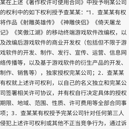
某在上述《著作权许可使用合同》中授予明某公司
的权利中的如下权利授予查某某：“
1
．查某某有权
将作品《射雕英雄传》《神雕侠侣》《倚天屠龙
记》《笑傲江湖》的移动终端游戏软件改编权，以
及改编后游戏软件的商业开发权（包括但不限于游
戏软件的开发、制作、发行、宣传、运营、信息网
络传播等，以及基于游戏软件的衍生产品的开发、
制作、销售等），独家授权完某公司；
2
．查某某
有权就上述许可权利，以自己的名义独立和完某公
司签署相关许可协议，并有权自行决定具体的授权
期限、地域、范围、性质、许可费用等全部合同事
项；
3
．查某某有权授予完某公司针对任何第三人
侵犯上述许可权利或其他不正当竞争行为，通过诉