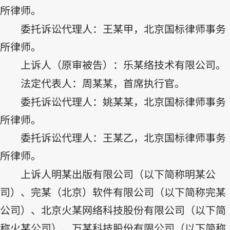
所律师。
委托诉讼代理人：王某甲，北京国标律师事务
所律师。
上诉人（原审被告）：乐某络技术有限公司。
法定代表人：周某某，首席执行官。
委托诉讼代理人：姚某某，北京国标律师事务
所律师。
委托诉讼代理人：王某乙，北京国标律师事务
所律师。
上诉人明某出版有限公司（以下简称明某公
司）、完某（北京）软件有限公司（以下简称完某
公司）、北京火某网络科技股份有限公司（以下简
称火某公司）、万某科技股份有限公司（以下简称