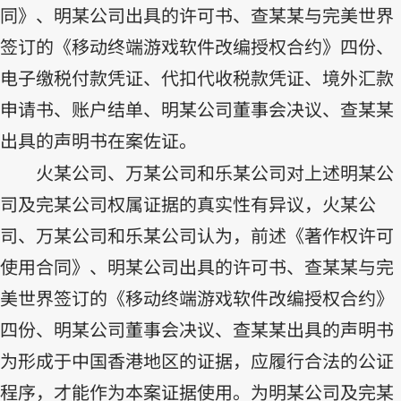
同》、明某公司出具的许可书、查某某与完美世界
签订的《移动终端游戏软件改编授权合约》四份、
电子缴税付款凭证、代扣代收税款凭证、境外汇款
申请书、账户结单、明某公司董事会决议、查某某
出具的声明书在案佐证。
火某公司、万某公司和乐某公司对上述明某公
司及完某公司权属证据的真实性有异议，火某公
司、万某公司和乐某公司认为，前述《著作权许可
使用合同》、明某公司出具的许可书、查某某与完
美世界签订的《移动终端游戏软件改编授权合约》
四份、明某公司董事会决议、查某某出具的声明书
为形成于中国香港地区的证据，应履行合法的公证
程序，才能作为本案证据使用。为明某公司及完某