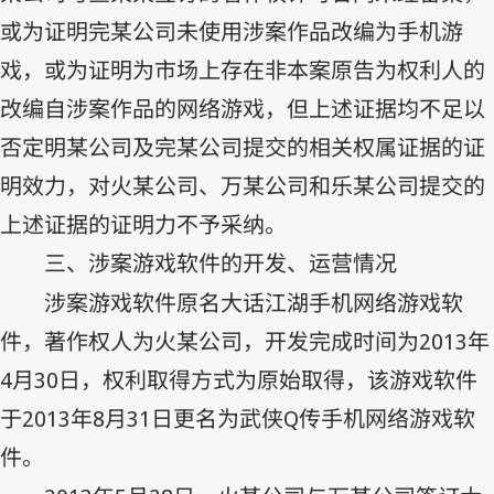
或为证明完某公司未使用涉案作品改编为手机游
戏，或为证明为市场上存在非本案原告为权利人的
改编自涉案作品的网络游戏，但上述证据均不足以
否定明某公司及完某公司提交的相关权属证据的证
明效力，对火某公司、万某公司和乐某公司提交的
上述证据的证明力不予采纳。
三、涉案游戏软件的开发、运营情况
涉案游戏软件原名大话江湖手机网络游戏软
件，著作权人为火某公司，开发完成时间为
2013
年
4
月
30
日，权利取得方式为原始取得，该游戏软件
于
2013
年
8
月
31
日更名为武侠
Q
传手机网络游戏软
件。