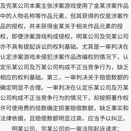
及完某公司本案主张涉案游戏使用了金某涉案作品
中的人物名称等作品元素，但其获得的仅是涉案作
品的授权，并未获得金某关于相关作品元素的授
权，即便涉案游戏构成侵权，明某公司及完某公司
亦不具有提起诉讼的权利基础。尤其是一审判决在
认定涉案游戏未侵犯涉案作品改编权的情况下，认
定乐某公司及万某公司构成不正当竞争行为，缺乏
相应的权利基础。第三，一审判决关于赔偿数额的
确定明显不合理。一审判决在认定乐某公司及万某
公司构成不正当竞争行为的情况下，却按照著作权
许可使用费的倍数确定损害赔偿数额，缺乏事实和
法律依据，且赔偿数额明显过高，应当予以纠正。
明某公司、完某公司向一审法院起诉请求：