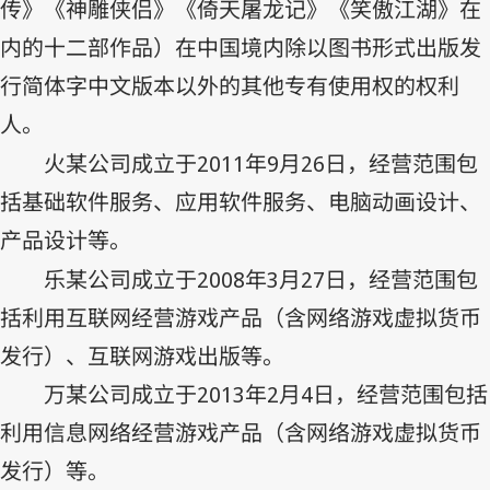
传》《神雕侠侣》《倚天屠龙记》《笑傲江湖》在
内的十二部作品）在中国境内除以图书形式出版发
行简体字中文版本以外的其他专有使用权的权利
人。
火某公司成立于
2011
年
9
月
26
日，经营范围包
括基础软件服务、应用软件服务、电脑动画设计、
产品设计等。
乐某公司成立于
2008
年
3
月
27
日，经营范围包
括利用互联网经营游戏产品（含网络游戏虚拟货币
发行）、互联网游戏出版等。
万某公司成立于
2013
年
2
月
4
日，经营范围包括
利用信息网络经营游戏产品（含网络游戏虚拟货币
发行）等。