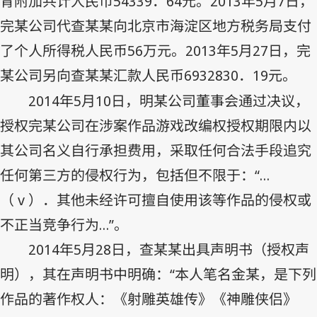
育附加共计人民币
54339
．
64
元。
2013
年
5
月
7
日，
完某公司代查某某向北京市海淀区地方税务局支付
了个人所得税人民币
56
万元。
2013
年
5
月
27
日，完
某公司另向查某某汇款人民币
6932830
．
19
元。
2014
年
5
月
10
日，明某公司董事会通过决议，
授权完某公司在涉案作品游戏改编权授权期限内以
其公司名义自行承担费用，采取任何合法手段追究
任何第三方的侵权行为，包括但不限于：“…
（ⅴ）．其他未经许可擅自使用该等作品的侵权或
不正当竞争行为…”。
2014
年
5
月
28
日，查某某出具声明书（授权声
明），其在声明书中明确：“本人笔名金某，是下列
作品的著作权人：《射雕英雄传》《神雕侠侣》