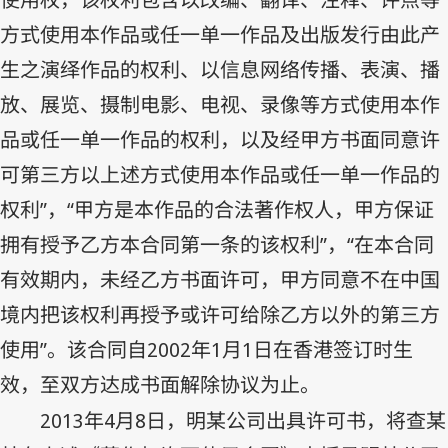
方式使用本作品或任一单一作品及出版发行由此产
生之演绎作品的权利、以信息网络传播、表演、播
放、展览、摄制电影、电视、录像等方式使用本作
品或任一单一作品的权利，以及经甲方书面同意许
可第三方以上述方式使用本作品或任一单一作品的
权利”，“甲方是本作品的合法著作权人，甲方保证
拥有授予乙方本合同第一条的该权利”，“在本合同
有效期内，未经乙方书面许可，甲方同意不在中国
境内把该权利再授予或许可给除乙方以外的第三方
使用”。该合同自
2002
年
1
月
1
日在香港签订时生
效，至双方达成书面解除协议为止。
2013
年
4
月
8
日，明某公司出具许可书，将查某