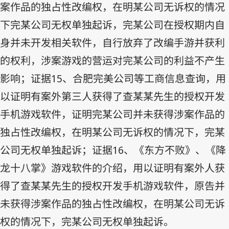
案作品的独占性改编权，在明某公司无诉权的情况
下完某公司无权单独起诉，完某公司在授权期内自
身并未开发相关软件，自行放弃了改编手游并获利
的权利，涉案游戏的营运对完某公司的利益不产生
影响；证据
15
、合肥完美公司等工商信息查询，用
以证明有案外第三人获得了查某某先生的授权开发
手机游戏软件，证明完某公司并未获得涉案作品的
独占性改编权，在明某公司无诉权的情况下，完某
公司无权单独起诉；证据
16
、《东方不败》、《降
龙十八掌》游戏软件的介绍，用以证明有案外人获
得了查某某先生的授权开发手机游戏软件，原告并
未获得涉案作品的独占性改编权，在明某公司无诉
权的情况下，完某公司无权单独起诉。