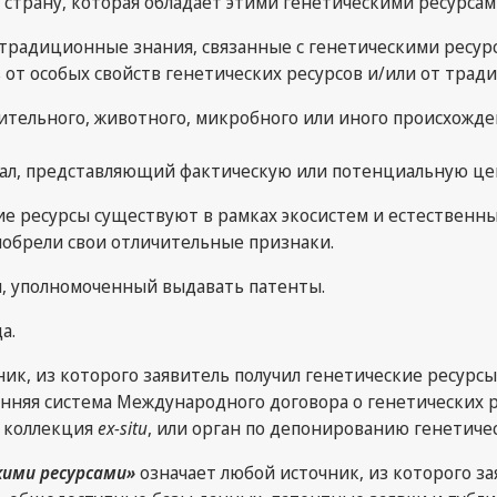
 страну, которая обладает этими генетическими ресурсам
и традиционные знания, связанные с генетическими ресу
 от особых свойств генетических ресурсов и/или от трад
тительного, животного, микробного или иного происхож
ие ресурсы существуют в рамках экосистем и естествен
иобрели свои отличительные признаки.
, уполномоченный выдавать патенты.
а.
ик, из которого заявитель получил генетические ресурсы
няя система Международного договора о генетических р
я коллекция
ex-situ
, или орган по депонированию генетичес
кими ресурсами»
означает любой источник, из которого з