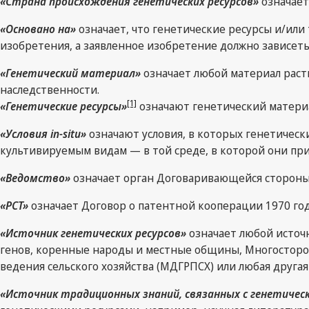
«Страна происхождения генетических ресурсов»
означает
«Основано на»
означает, что генетические ресурсы и/ил
изобретения, а заявленное изобретение должно зависеть
«Генетический материал»
означает любой материал рас
наследственности.
[1]
«Генетические ресурсы»
«Условия in-situ»
означают условия, в которых генетическ
культивируемым видам — в той среде, в которой они пр
«Ведомство»
означает орган Договаривающейся стороны
«PCT»
означает Договор о патентной кооперации 1970 год
«Источник генетических ресурсов»
означает любой источн
генов, коренные народы и местные общины, Многосторон
ведения сельского хозяйства (МДГРПСХ) или любая друга
«Источник традиционных знаний, связанных с генетичес