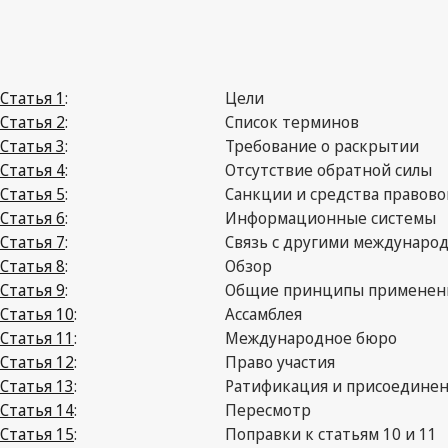
Статья 1
:
Цели
Статья 2
:
Список терминов
Статья 3
:
Требование о раскрытии
Статья 4
:
Отсутствие обратной силы
Статья 5
:
Санкции и средства правов
Статья 6
:
Информационные системы
Статья 7
:
Связь с другими междунаро
Статья 8
:
Обзор
Статья 9
:
Общие принципы применен
Статья 10
:
Ассамблея
Статья 11
:
Международное бюро
Статья 12
:
Право участия
Статья 13
:
Ратификация и присоедине
Статья 14
:
Пересмотр
Статья 15
:
Поправки к статьям 10 и 11