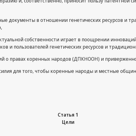
бразию и, соответственно, приносит пользу патентной си
ные документы в отношении генетических ресурсов и тр
,
ктуальной собственности играет в поощрении инноваций,
ов и пользователей генетических ресурсов и традиционн
 о правах коренных народов (ДПКНООН) и приверженнос
лия для того, чтобы коренные народы и местные общины,
Статья 1
Цели