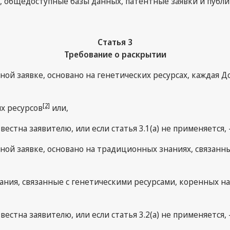
, общедоступные базы данных, патентные заявки и публи
Статья 3
Требование о раскрытии
нтной заявке, основано на генетических ресурсах, каждая
[2]
х ресурсов
или,
известна заявителю, или если статья 3.1(a) не применяется
ентной заявке, основано на традиционных знаниях, связа
ия, связанные с генетическими ресурсами, коренных нар
известна заявителю, или если статья 3.2(a) не применяет