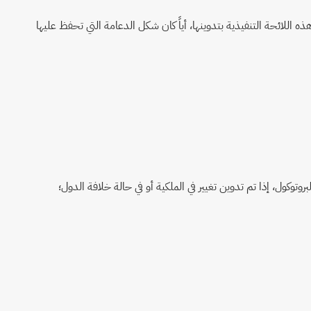
ه اللائحة التنفيذية بتدوينها، أياً كان شكل الدعامة التي تحفظ عليها