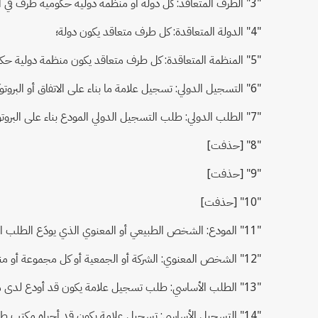
"3" الطرف المتعاقد: كل دولة أو منظمة دولية حكومية طرف في البروتوكول؛
"4" الدولة المتعاقدة: كل طرف متعاقد يكون دولة؛
"5" المنظمة المتعاقدة: كل طرف متعاقد يكون منظمة دولية حكومية؛
"6" التسجيل الدولي: تسجيل علامة ما بناء على الاتفاق أو البروتوكول أو كليهما حسب الأحوال؛
"7" الطلب الدولي: طلب التسجيل الدولي المودع بناء على البروتوكول؛
"8" [حذفت]
"9" [حذفت]
"10" [حذفت]
"11" المودع: الشخص الطبيعي أو المعنوي الذي يودَع الطلب الدولي باسمه؛
"12" الشخص المعنوي: الشركة أو الجمعية أو كل مجموعة أو منظمة أخرى يؤهل لها، بناء على القانون الذي ينطبق عليها، أن تكتسب الحقوق وتتحمل الالتزامات وتمثُل أمام القضاء؛
"13" الطلب الأساسي: طلب تسجيل علامة يكون قد أودع لدى مكتب طرف متعاقد، ويمثل أساس الطلب الدولي لتسجيل هذه العلامة؛
"14" التسجيل الأساسي: تسجيل علامة يكون قد أجراه مكتب طرف متعاقد، ويمثل أساس الطلب الدولي لتسجيل هذه العلامة؛