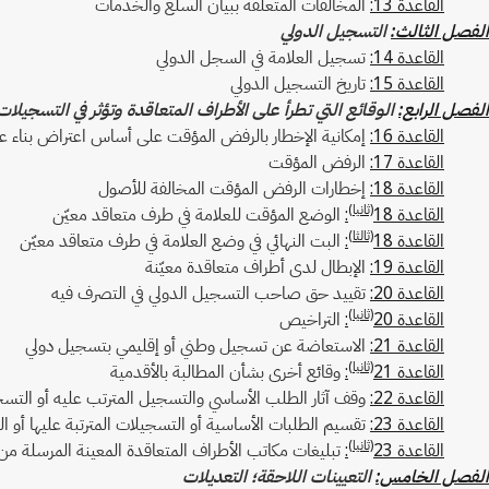
القاعدة 13:
المخالفات المتعلقة ببيان السلع والخدمات
الفصل الثالث:
التسجيل الدولي
القاعدة 14:
تسجيل العلامة في السجل الدولي
القاعدة 15:
تاريخ التسجيل الدولي
الفصل الرابع:
الوقائع التي تطرأ على الأطراف المتعاقدة وتؤثر في التسجيلات
القاعدة 16:
إمكانية الإخطار بالرفض المؤقت على أساس اعتراض بناء على المادة 5(2)(ج) م
القاعدة 17:
الرفض المؤقت
القاعدة 18:
إخطارات الرفض المؤقت المخالفة للأصول
(ثانيا)
القاعدة 18
:
الوضع المؤقت للعلامة في طرف متعاقد معيّن
(ثالثا)
القاعدة 18
:
البت النهائي في وضع العلامة في طرف متعاقد معيّن
القاعدة 19:
الإبطال لدى أطراف متعاقدة معيّنة
القاعدة 20:
تقييد حق صاحب التسجيل الدولي في التصرف فيه
(ثانيا)
القاعدة 20
:
التراخيص
القاعدة 21:
الاستعاضة عن تسجيل وطني أو إقليمي بتسجيل دولي
(ثانيا)
القاعدة 21
:
وقائع أخرى بشأن المطالبة بالأقدمية
القاعدة 22:
وقف آثار الطلب الأساسي والتسجيل المترتب عليه أو التس
القاعدة 23:
تقسيم الطلبات الأساسية أو التسجيلات المترتبة عليها أو ا
(ثانيا)
القاعدة 23
:
تبليغات مكاتب الأطراف المتعاقدة المعينة المرسلة من
الفصل الخامس:
التعيينات اللاحقة؛ التعديلات