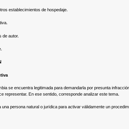
otros establecimientos de hospedaje.
tiva.
 de autor.
e.
N
tiva
bia se encuentra legitimada para
demandarla por presunta infracción
ce representar. En ese sentido, corresponde analizar este tema.
ta una persona natural o jurídica para activar válidamente un procedi