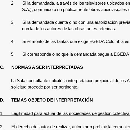
2.
Si la demandada, a través de los televisores ubicados 
S.A.),
comunicó o no públicamente obras audiovisuales d
3.
Si la demandada cuenta o no con una autorización previa
con la de los autores de las obras antes referidas.
4.
Si el monto de las tarifas que exige EGEDA Colombia es
5.
Si corresponde o no que la demandada pague a EGEDA C
C.
NORMAS A SER INTERPRETADAS
La
Sala consultante solicitó la interpretación prejudicial
de los Ar
solicitud procede por ser pertinente.
D.
TEMAS OBJETO DE INTERPRETACIÓN
1.
Legitimidad para actuar de las sociedades de gestión colectiva
2.
El derecho del autor de realizar, autorizar o prohibir la comuni