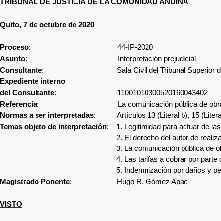
TRIBUNAL DE JUSTICIA DE LA COMUNIDAD ANDINA
Quito, 7 de octubre de 2020
Proceso
: 44-IP-2020
Asunto
: Interpretación prejudicial
Consultante
: Sala Civil del Tribunal Superior del Distrit
Expediente interno
del Consultante
: 11001010300520160043402
Referencia
: La comunicación pública de obras audiovisua
Normas a ser interpretadas
: Artículos 13 (Literal b), 15 (Literal 
Temas objeto de interpretación
: 1. Legitimidad para actuar de las
2. El derecho del autor de realiz
3. La comunicación pública de o
4. Las tarifas a cobrar por parte
5. Indemnización por daños y pe
Magistrado Ponente
: Hugo R. Gómez Apac
VISTO