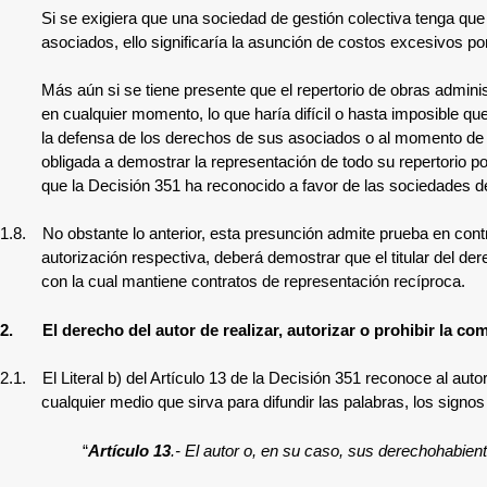
Si se exigiera que una sociedad de gestión colectiva tenga que
asociados, ello significaría la asunción de costos excesivos p
Más aún si se tiene presente que el repertorio de obras admin
en cualquier momento, lo que haría difícil o hasta imposible q
la defensa de los derechos de sus asociados o al momento de ef
obligada a demostrar la representación de todo su repertorio p
que la Decisión 351 ha reconocido a favor de las sociedades de
1.8.
No obstante lo anterior, esta presunción admite prueba en contr
autorización respectiva, deberá demostrar que el titular del der
con la cual mantiene contratos de representación recíproca.
2.
El derecho del autor de realizar, autorizar o prohibir la c
2.1.
El Literal b) del Artículo 13 de la Decisión 351 reconoce al auto
cualquier medio que sirva para difundir las palabras, los signo
“
Artículo 13
.- El autor o, en su caso, sus derechohabiente