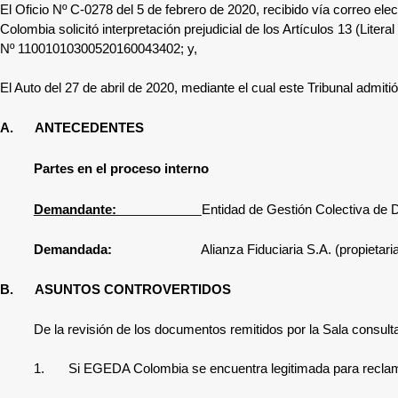
El Oficio Nº
C-0278 del 5 de febrero de 2020, recibido vía correo ele
Colombia solicitó interpretación prejudicial de los Artículos 13 (Litera
Nº 11001010300520160043402
; y,
El Auto del 27 de abril de 2020, mediante el cual este Tribunal admitió 
A.
ANTECEDENTES
Partes en el proceso interno
Demandante:
Entidad de Gestión Colectiva de
Demandada:
Alianza Fiduciaria S.A. (propietar
B.
ASUNTOS CONTROVERTIDOS
De la revisión de los documentos remitidos por la Sala consult
1.
S
i EGEDA Colombia se encuentra legitimada para reclamar