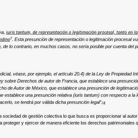
iuris tantum, de representación o legitimación procesal, tanto en la
va,
7
andino
. Esta presunción de representación o legitimación procesal vu
e, de lo contrario, en muchos casos, no sería posible por cuenta del
al, véase, por ejemplo, el artículo 20.4) de la Ley de Propiedad Inte
a Ley sobre Derechos de autor de Francia, que establece una presunci
recho de Autor de México, que establece una presunción de legitimaci
ue establece una presunción relativa (iuris tantum) con respecto a la 
.
acerlo, se tendrá por válida dicha presunción legal
”
[4]
 sociedad de gestión colectiva lo que busca es proporcionar al autor
ita proteger y ejercer de manera eficiente los derechos patrimoniale