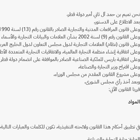
نحن تميم بن حمد آل ثاني أمير دولة قطر،
بعد الاطلاع على الدستور،
وعلى قانون المرافعات المدنية والتجارية الصادر بالقانون رقم (13) لسنة 1990، والقوانين المعدلة له،
وعلى القانون رقم (9) لسنة 2002 بشأن العلامات والبيانات التجارية والأسماء التجارية والمؤشرات الجغرافية والرسوم والنماذج الصناعية،
وعلى قانون (نظام) العلامات التجارية لدول مجلس التعاون لدول الخليج العربية الصادر با
وعلى اتفاقية إنشاء منظمة التجارة العالمية، والاتفاقيات التجارية المتعددة الأطراف ا
وعلى اتفاقية باريس للملكية الصناعية الصادر بالموافقة على انضمام دولة قطر إليها المرسو
وعلى اقتراح وزير التجارة والصناعة،
وعلى مشروع القانون المقدم من مجلس الوزراء،
وبعد أخذ رأي مجلس الشورى،
قررنا القانون الآتي:
المواد
في تطبيق أحكام هذا القانون ولائحته التنفيذية، تكون للكلمات والعبارات التالي
الوزارة: وزارة التجارة والصناعة.