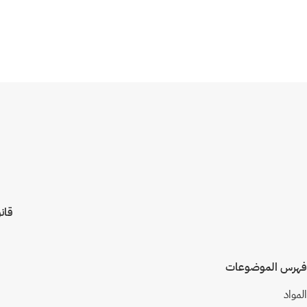
قانون رقم (10) لسنة
فهرس الموضوعات
المواد