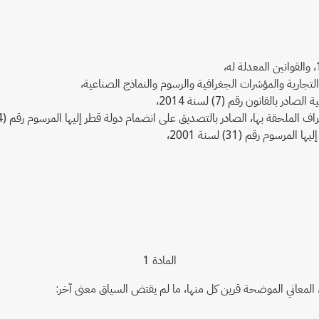
لقانون رقم (7) لسنة 2014،
لملحقة بها، الصادر بالتصديق على انضمام دولة قطر إليها المرسوم رقم (24) لسنة 1995،
م رقم (31) لسنة 2001،
المادة 1
ة، المعاني الموضحة قرين كل منها، ما لم يقتض السياق معنى آخر: