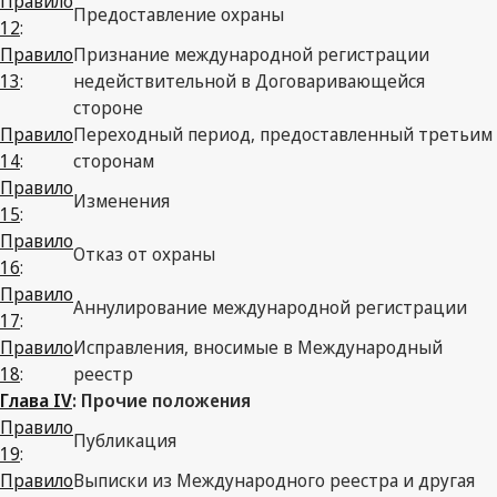
Правило
Предоставление охраны
12
:
Правило
Признание международной регистрации
13
:
недействительной в Договаривающейся
стороне
Правило
Переходный период, предоставленный третьим
14
:
сторонам
Правило
Изменения
15
:
Правило
Отказ от охраны
16
:
Правило
Аннулирование международной регистрации
17
:
Правило
Исправления, вносимые в Международный
18
:
реестр
Глава IV
: Прочие положения
Правило
Публикация
19
:
Правило
Выписки из Международного реестра и другая