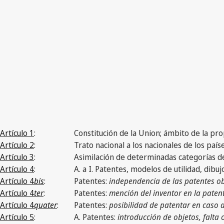
Artículo 1
:
Constitución de la Union; ámbito de la pro
Artículo 2
:
Trato nacional a los nacionales de los país
Artículo 3
:
Asimilación de determinadas categorías de
Artículo 4
:
A. a I. Patentes, modelos de utilidad, dibu
Artículo 4
bis
:
Patentes:
independencia de las patentes ob
Artículo 4
ter
:
Patentes:
mención del inventor en la paten
Artículo 4
quater
:
Patentes:
posibilidad de patentar en caso d
Artículo 5
:
A. Patentes:
introducción de objetos, falta 