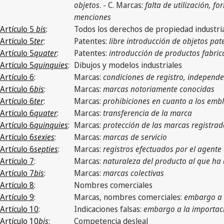
objetos
. - C. Marcas:
falta de utilización, f
menciones
Artículo 5
bis
:
Todos los derechos de propiedad industri
Artículo 5
ter
:
Patentes:
libre introducción de objetos p
Artículo 5
quater
:
Patentes:
introducción de productos fabric
Artículo 5
quinquies
:
Dibujos y modelos industriales
Artículo 6
:
Marcas:
condiciones de registro, independe
Artículo 6
bis
:
Marcas:
marcas notoriamente conocidas
Artículo 6
ter
:
Marcas:
prohibiciones en cuanto a los emb
Artículo 6
quater
:
Marcas:
transferencia de la marca
Artículo 6
quinquies
:
Marcas:
protección de las marcas registrada
Artículo 6
sexies
:
Marcas:
marcas de servicio
Artículo 6
septies
:
Marcas:
registros efectuados por el agente 
Artículo 7
:
Marcas:
naturaleza del producto al que ha 
Artículo 7
bis
:
Marcas:
marcas colectivas
Artículo 8
:
Nombres comerciales
Artículo 9
:
Marcas, nombres comerciales:
embargo a l
Artículo 10
:
Indicaciones falsas:
embargo a la importació
Artículo 10
bis
:
Competencia desleal