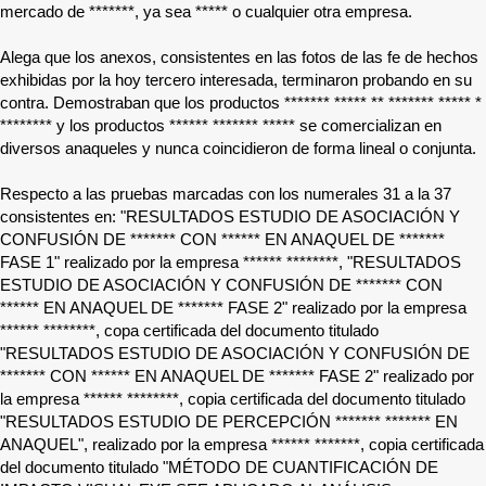
mercado de
*******
, ya sea
*****
o cualquier otra empresa.
Alega que los anexos, consistentes en las fotos de las fe de hechos
exhibidas por la hoy tercero interesada, terminaron probando en su
contra. Demostraban que los productos
*******
***** ** ******* ***** *
********
y los productos
******
******* *****
se comercializan en
diversos anaqueles y nunca coincidieron de forma lineal o conjunta.
Respecto a las pruebas marcadas con los numerales 31 a la 37
consistentes en: "RESULTADOS ESTUDIO DE ASOCIACIÓN Y
CONFUSIÓN DE
*******
CON
******
EN ANAQUEL DE
*******
FASE 1" realizado por la empresa
****** ********
, "RESULTADOS
ESTUDIO DE ASOCIACIÓN Y CONFUSIÓN DE
*******
CON
******
EN ANAQUEL DE
*******
FASE 2" realizado por la empresa
****** ********
, copa certificada del documento titulado
"RESULTADOS ESTUDIO DE ASOCIACIÓN Y CONFUSIÓN DE
*******
CON
******
EN ANAQUEL DE
*******
FASE 2" realizado por
la empresa
****** ********
, copia certificada del documento titulado
"RESULTADOS ESTUDIO DE PERCEPCIÓN
*******
*******
EN
ANAQUEL", realizado por la empresa
****** *******
, copia certificada
del documento titulado "MÉTODO DE CUANTIFICACIÓN DE