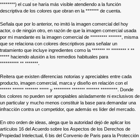
********
) el cual se haría más visible atendiendo a la función
descriptiva de los colores que obran en la
*******
de cuenta.
Señala que por lo anterior, no imitó la imagen comercial del hoy
actor, o de ningún otro, en razón de que la imagen comercial usada
por mi mandante es la imagen comercial de
*********
*******
, misma
que se relaciona con colores descriptivos para señalar un
tratamiento que incluye ingredientes como la
******* ** ******** * **
*****
haciendo alusión a los remedios habituales para
********** ** *******
.
Reitera que existen diferencias notorias y apreciables entre cada
producto, imagen comercial, marca y diseño en relación con el
******
******
******* *****
y
*********
*******
******* *********
. Donde
los colores no pueden ser apropiables aisladamente ni exclusivos de
un particular y mucho menos constituir la base para demandar una
infracción contra un competidor, que además es líder del mercado.
En otro orden de ideas, alega que la autoridad dejó de aplicar los
artículos 16 del Acuerdo sobre los Aspectos de los Derechos de
Propiedad Intelectual, 6 bis del Convenio de Paris para la Protección