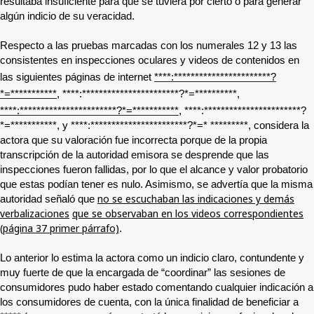
resultaba insuficiente para que se tuviera por cierto o para generar
algún indicio de su veracidad.
Respecto a las pruebas marcadas con los numerales 12 y 13 las
consistentes en inspecciones oculares y videos de contenidos en
las siguientes páginas de internet
****
:
***********************?
*=***********
,
****:***********************?*=**********
,
****
:
***********************?*=***********
,
****:***********************?
*=***********
, y
****:***********************?*=* *********
, considera la
actora que su valoración fue incorrecta porque de la propia
transcripción de la autoridad emisora se desprende que las
inspecciones fueron fallidas, por lo que el alcance y valor probatorio
que estas podían tener es nulo. Asimismo, se advertía que la misma
no se escuchaban las indicaciones y demás
autoridad señaló que
verbalizaciones
que se observaban en los videos correspondientes
(página 37 primer párrafo)
.
Lo anterior lo estima la actora como un indicio claro, contundente y
muy fuerte de que la encargada de “coordinar” las sesiones de
consumidores pudo haber estado comentando cualquier indicación a
los consumidores de cuenta, con la única finalidad de beneficiar a