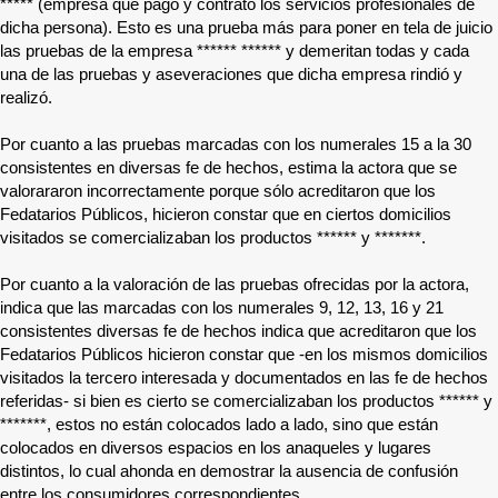
*****
(empresa que pagó y contrató los servicios profesionales de
dicha persona). Esto es una prueba más para poner en tela de juicio
las pruebas de la empresa
****** ******
y demeritan todas y cada
una de las pruebas y aseveraciones que dicha empresa rindió y
realizó.
Por cuanto a las pruebas marcadas con los numerales 15 a la 30
consistentes en diversas fe de hechos, estima la actora que se
valorararon incorrectamente porque sólo acreditaron que los
Fedatarios Públicos, hicieron constar que en ciertos domicilios
visitados se comercializaban los productos
******
y
*******
.
Por cuanto a la valoración de las pruebas ofrecidas por la actora,
indica que las marcadas con los numerales 9, 12, 13, 16 y 21
consistentes diversas fe de hechos indica que acreditaron que los
Fedatarios Públicos hicieron constar que -en los mismos domicilios
visitados la tercero interesada y documentados en las fe de hechos
referidas- si bien es cierto se comercializaban los productos
******
y
*******
, estos no están colocados lado a lado, sino que están
colocados en diversos espacios en los anaqueles y lugares
distintos, lo cual ahonda en demostrar la ausencia de confusión
entre los consumidores correspondientes.