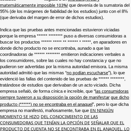
matemáticamente imposible 103%!
que devenía de la sumatoria del
95% (de los márgenes de fiabilidad de los estudios) junto con el 8%
(que derivaba del margen de error de dichos estudios).
Indica que las pruebas antes mencionadas estuvieron viciadas
porque la empresa
****** ********
puso a diversas consumidoras a
buscar los productos
****** ***** ** ****** * *****
, en aparadores en
donde dicho producto no se encontraba, aunado a que las
coordinadoras de
****** ********
emitieron indicaciones verbales a
los consumidores, sobre las cuales no hay constancia y que no
pudieron ser advertidas por la misma autoridad emisora. La misma
no podían escucharse
autoridad admitió que las mismas “
”), lo que
evidenció las fallas del contenido de las pruebas de
****** ********
,
tratándose de estudios que derivaban de un acto viciado. Dicha
las consumidoras
empresa señaló, de forma cínica e increíble, que “
siempre tuvieron a su disposición la opción de manifestar
que dicho
producto (
******
) no se encontraba en el anaquel
”, pero lo que dicha
EN NINGÚN
empresa no manifestó, mañosamente, fue que
MOMENTO SE HIZO
DEL CONOCIMIENTO DE LAS
CONSUMIDORAS QUE TENÍAN LA OPCIÓN DE
SEÑALAR QUE EL
PRODUCTO DE CUENTA NO SE ENCONTRABA EN EL ANAQUEL. LO