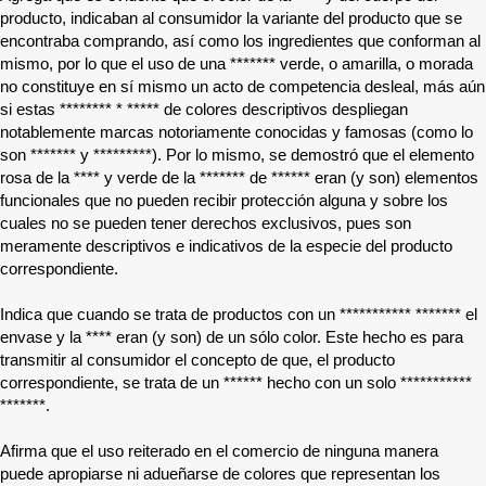
producto, indicaban al consumidor la variante del producto que se
encontraba comprando, así como los ingredientes que conforman al
mismo, por lo que el uso de una
*******
verde, o amarilla, o morada
no constituye en sí mismo un acto de competencia desleal, más aún
si estas
******** * *****
de colores descriptivos despliegan
notablemente marcas notoriamente conocidas y famosas (como lo
son
*******
y
*********
). Por lo mismo, se demostró que el elemento
rosa de la
****
y verde de la
*******
de
******
eran (y son) elementos
funcionales que no pueden recibir protección alguna y sobre los
cuales no se pueden tener derechos exclusivos, pues son
meramente descriptivos e indicativos de la especie del producto
correspondiente.
Indica que cuando se trata de productos con un
*********** *******
el
envase y la
****
eran (y son) de un sólo color. Este hecho es para
transmitir al consumidor el concepto de que, el producto
correspondiente, se trata de un
******
hecho con un solo
***********
*******
.
Afirma que el uso reiterado en el comercio de ninguna manera
puede apropiarse ni adueñarse de colores que representan los