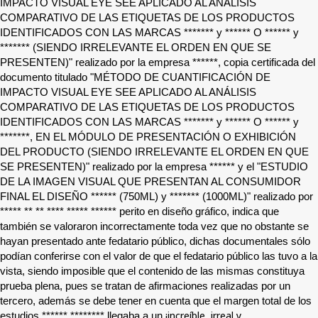
IMPACTO VISUAL EYE SEE APLICADO AL ANÁLISIS
COMPARATIVO DE LAS ETIQUETAS DE LOS PRODUCTOS
IDENTIFICADOS CON LAS MARCAS
*******
y
******
O
******
y
*******
(SIENDO IRRELEVANTE EL ORDEN EN QUE SE
PRESENTEN)" realizado por la empresa
******
, copia certificada del
documento titulado "MÉTODO DE CUANTIFICACIÓN DE
IMPACTO VISUAL EYE SEE APLICADO AL ANÁLISIS
COMPARATIVO DE LAS ETIQUETAS DE LOS PRODUCTOS
IDENTIFICADOS CON LAS MARCAS
*******
y
******
O
******
y
*******
, EN EL MÓDULO DE PRESENTACIÓN O EXHIBICIÓN
DEL PRODUCTO (SIENDO IRRELEVANTE EL ORDEN EN QUE
SE PRESENTEN)" realizado por la empresa
******
y el "ESTUDIO
DE LA IMAGEN VISUAL QUE PRESENTAN AL CONSUMIDOR
FINAL EL DISEÑO
******
(750ML) y
*******
(1000ML)" realizado por
***** ** ** **** ***** ******
perito en diseño gráfico, indica que
también se valoraron incorrectamente toda vez que no obstante se
hayan presentado ante fedatario público, dichas documentales sólo
podían conferirse con el valor de que el fedatario público las tuvo a la
vista, siendo imposible que el contenido de las mismas constituya
prueba plena, pues se tratan de afirmaciones realizadas por un
tercero, además se debe tener en cuenta que el margen total de los
¡increíble, irreal y
estudios
****** ********
llegaba a un