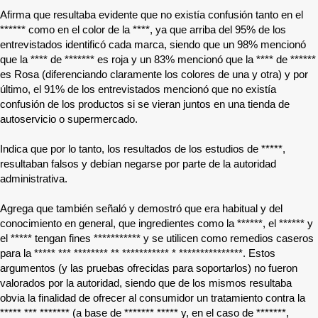
Afirma que resultaba evidente que no existía confusión tanto en el
******
como en el color de la
****
, ya que arriba del 95% de los
entrevistados identificó cada marca, siendo que un 98% mencionó
que la
****
de
*******
es roja y un 83% mencionó que la
****
de
******
es Rosa (diferenciando claramente los colores de una y otra) y por
último, el 91% de los entrevistados mencionó que no existía
confusión de los productos si se vieran juntos en una tienda de
autoservicio o supermercado.
Indica que por lo tanto, los resultados de los estudios de
*****
,
resultaban falsos y debían negarse por parte de la autoridad
administrativa.
Agrega que también señaló y demostró que era habitual y del
conocimiento en general, que ingredientes como la
******
, el
******
y
el
*****
tengan fines
***********
y se utilicen como remedios caseros
para la
***** *** ******** ** *********** * ***************
. Estos
argumentos (y las pruebas ofrecidas para soportarlos) no fueron
valorados por la autoridad, siendo que de los mismos resultaba
obvia la finalidad de ofrecer al consumidor un tratamiento contra la
***** *** *******
(a base de
******* *****
y, en el caso de
*******
,