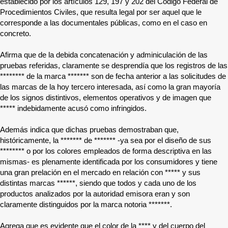
establecido por los artículos 129, 197 y 202 del Código Federal de
Procedimientos Civiles, que resulta legal por ser aquel que le
corresponde a las documentales públicas, como en el caso en
concreto.
Afirma que de la debida concatenación y adminiculación de las
pruebas referidas, claramente se desprendía que los registros de las
********
de la marca
*******
son de fecha anterior a las solicitudes de
las marcas de la hoy tercero interesada, así como la gran mayoría
de los signos distintivos, elementos operativos y de imagen que
*****
indebidamente acusó como infringidos.
Además indica que dichas pruebas demostraban que,
históricamente, la
*******
de
*******
-ya sea por el diseño de sus
********
o por los colores empleados de forma descriptiva en las
mismas- es plenamente identificada por los consumidores y tiene
una gran prelación en el mercado en relación con
*****
y sus
distintas marcas
******
, siendo que todos y cada uno de los
productos analizados por la autoridad emisora eran y son
claramente distinguidos por la marca notoria
*******
.
Agrega que es evidente que el color de la
****
y del cuerpo del