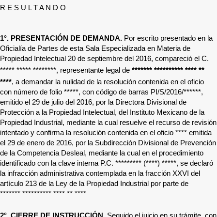
R E S U L T A N D O
1°.
PRESENTACIÓN DE DEMANDA.
Por escrito presentado en la
Oficialía de Partes de esta Sala Especializada en Materia de
Propiedad Intelectual 20 de septiembre del 2016, compareció el C.
***** ***** ********
, representante legal de
******* ********** **** **
****
, a demandar la nulidad de la resolución contenida en el oficio
con número de folio
*****
, con código de barras PI/S/2016/
******
,
emitido el 29 de julio del 2016, por la Directora Divisional de
Protección a la Propiedad Intelectual, del Instituto Mexicano de la
Propiedad Industrial, mediante la cual resuelve el recurso de revisión
intentado y confirma la resolución contenida en el oficio
****
emitida
el 29 de enero de 2016, por la Subdirección Divisional de Prevención
de la Competencia Desleal, mediante la cual en el procedimiento
identificado con la clave interna P.C.
********* (****) *****
, se declaró
la infracción administrativa contemplada en la fracción XXVI del
artículo 213 de la Ley de la Propiedad Industrial por parte de
******* ********** **** ** ****
2°. CIERRE DE INSTRUCCIÓN.
Seguido el juicio en su trámite, con