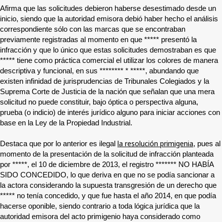
Afirma que las solicitudes debieron haberse desestimado desde un
inicio, siendo que la autoridad emisora debió haber hecho el análisis
correspondiente sólo con las marcas que se encontraban
previamente registradas al momento en que
*****
presentó la
infracción y que lo único que estas solicitudes demostraban es que
*****
tiene como práctica comercial el utilizar los colores de manera
descriptiva y funcional, en sus
******** * *****
, abundando que
existen infinidad de jurisprudencias de Tribunales Colegiados y la
Suprema Corte de Justicia de la nación que señalan que una mera
solicitud no puede constituir, bajo óptica o perspectiva alguna,
prueba (o indicio) de interés jurídico alguno para iniciar acciones con
base en la Ley de la Propiedad Industrial.
la resolución primigenia
Destaca que por lo anterior es ilegal
, pues al
momento de la presentación de la solicitud de infracción planteada
por
*****
, el 10 de diciembre de 2013, el registro
*******
NO HABÍA
SIDO CONCEDIDO, lo que deriva en que no se podía sancionar a
la actora considerando la supuesta transgresión de un derecho que
*****
no tenía concedido, y que fue hasta el año 2014, en que podía
hacerse oponible, siendo contrario a toda lógica jurídica que la
autoridad emisora del acto primigenio haya considerado como